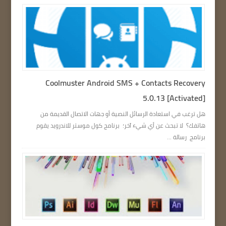
Coolmuster Android SMS + Contacts Recovery
5.0.13 [Activated]
هل ترغب في استعادة الرسائل النصية أو جهات الاتصال القديمة من
هاتفك؟ لا تبحث عن أي شيء آخر؛ برنامج كول موستر للاندرويد يقوم
برنامج رسالة ...