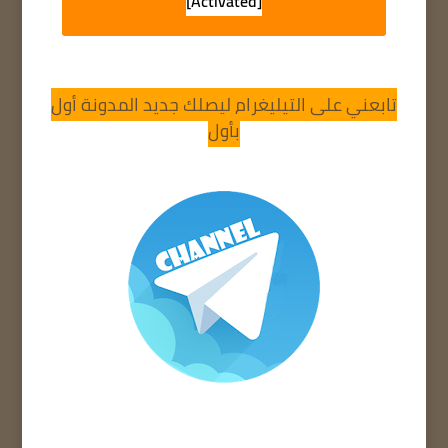
[Activated]
تابعني على التيليغرام ليصلك جديد المدونة أول
بأول