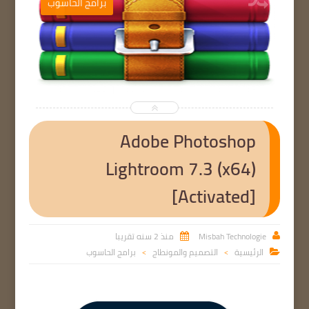
ب
برامج الحاسوب


Adobe Photoshop
Lightroom 7.3 (x64)
[Activated]
Misbah Technologie
منذ 2 سنه تقريبا


الرئيسية
التصميم والمونطاج
برامج الحاسوب

>
>