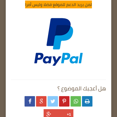
لمن يريد الدعم للموقع فضلا وليس أمرا
هل أعجبك الموضوع ؟





