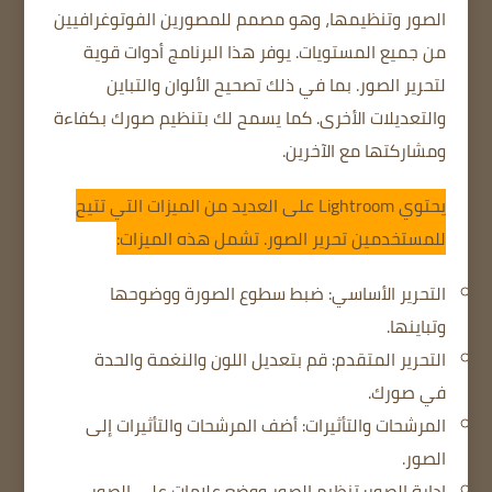
الصور وتنظيمها، وهو مصمم للمصورين الفوتوغرافيين
من جميع المستويات. يوفر هذا البرنامج أدوات قوية
لتحرير الصور. بما في ذلك تصحيح الألوان والتباين
والتعديلات الأخرى. كما يسمح لك بتنظيم صورك بكفاءة
ومشاركتها مع الآخرين.
يحتوي Lightroom على العديد من الميزات التي تتيح
للمستخدمين تحرير الصور. تشمل هذه الميزات:
التحرير الأساسي: ضبط سطوع الصورة ووضوحها
وتباينها.
التحرير المتقدم: قم بتعديل اللون والنغمة والحدة
في صورك.
المرشحات والتأثيرات: أضف المرشحات والتأثيرات إلى
الصور.
إدارة الصور: تنظيم الصور ووضع علامات على الصور