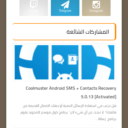
Twitch
Telegram
Instagram
المشاركات الشائعة
Coolmuster Android SMS + Contacts Recovery
5.0.13 [Activated]
هل ترغب في استعادة الرسائل النصية أو جهات الاتصال القديمة من
هاتفك؟ لا تبحث عن أي شيء آخر؛ برنامج كول موستر للاندرويد يقوم
برنامج رسالة ...