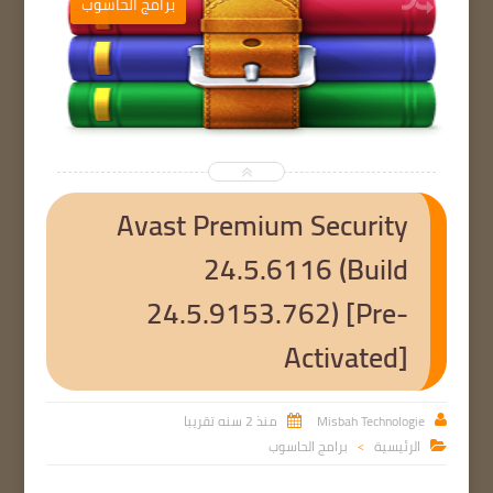
ب
برامج الحاسوب


Avast Premium Security
24.5.6116 (Build
24.5.9153.762) [Pre-
Activated]
Misbah Technologie
منذ 2 سنه تقريبا


الرئيسية
برامج الحاسوب

>