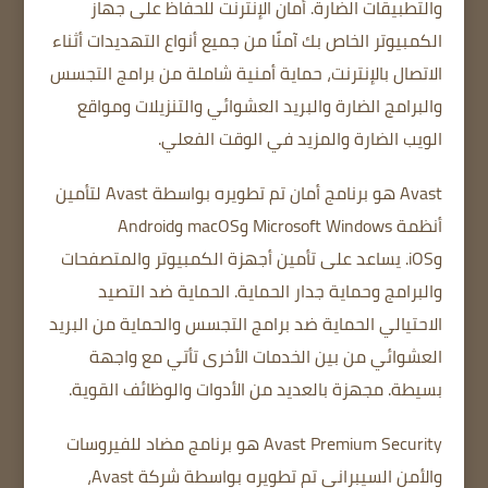
والتطبيقات الضارة.
أمان الإنترنت
للحفاظ على جهاز
الكمبيوتر الخاص بك آمنًا من جميع أنواع التهديدات أثناء
الاتصال بالإنترنت،
حماية أمنية شاملة من برامج التجسس
والبرامج الضارة والبريد العشوائي والتنزيلات ومواقع
الويب الضارة والمزيد في الوقت الفعلي.
Avast
هو برنامج أمان تم تطويره بواسطة Avast لتأمين
أنظمة Microsoft Windows وmacOS وAndroid
وiOS.
يساعد على تأمين أجهزة الكمبيوتر والمتصفحات
والبرامج وحماية جدار الحماية.
الحماية ضد التصيد
الاحتيالي
الحماية ضد برامج التجسس
والحماية من البريد
العشوائي من بين الخدمات الأخرى تأتي مع واجهة
بسيطة.
مجهزة بالعديد من الأدوات والوظائف القوية.
Avast Premium Security هو برنامج مضاد للفيروسات
والأمن السيبراني تم تطويره بواسطة شركة Avast،