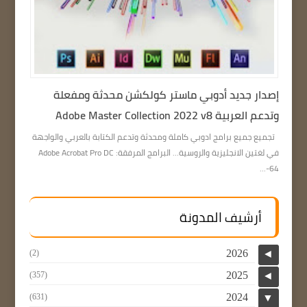
إصدار جديد أدوبي ماستر كولكشن محدثة ومفعلة
وتدعم العربية Adobe Master Collection 2022 v8
تجميع جميع برامج ادوبي كاملة ومحدثة وتدعم الكتابة بالعربي والواجهة
في لغتين الانجليزية والروسية… البرامج المرفقة: Adobe Acrobat Pro DC
64-...
أرشيف المدونة
2026
(2)
◄
2025
(357)
◄
2024
(631)
▼