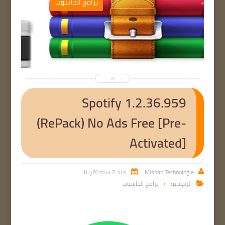
ب
برامج الحاسوب


Spotify 1.2.36.959
(RePack) No Ads Free [Pre-
Activated]
Misbah Technologie
منذ 2 سنه تقريبا


الرئيسية
برامج الحاسوب

>