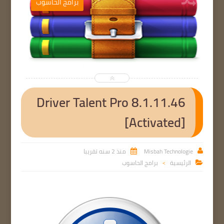
ب
برامج الحاسوب


Driver Talent Pro 8.1.11.46
[Activated]
Misbah Technologie
منذ 2 سنه تقريبا


الرئيسية
برامج الحاسوب

>