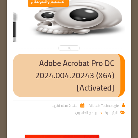
ج
التصميم والمونطاج


Adobe Acrobat Pro DC
2024.004.20243 (X64)
[Activated]
Misbah Technologie
منذ 2 سنه تقريبا


الرئيسية
برامج الحاسوب

>