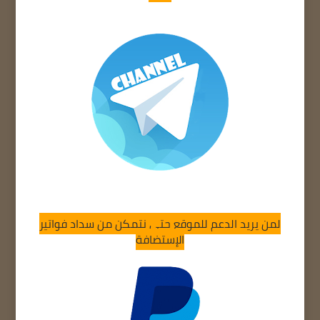
لمن يريد الدعم للموقع حتى نتمكن من سداد فواتير
الإستضافة