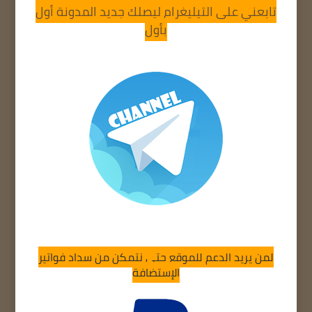
تابعني على التيليغرام ليصلك جديد المدونة أول
بأول
لمن يريد الدعم للموقع حتى نتمكن من سداد فواتير
الإستضافة