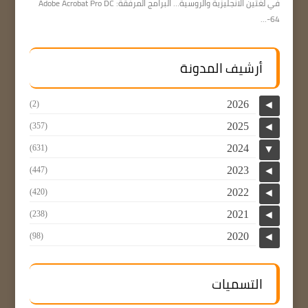
في لغتين الانجليزية والروسية… البرامج المرفقة: Adobe Acrobat Pro DC
64-...
أرشيف المدونة
2026
(2)
◄
2025
(357)
◄
2024
(631)
▼
2023
(447)
◄
2022
(420)
◄
2021
(238)
◄
2020
(98)
◄
التسميات