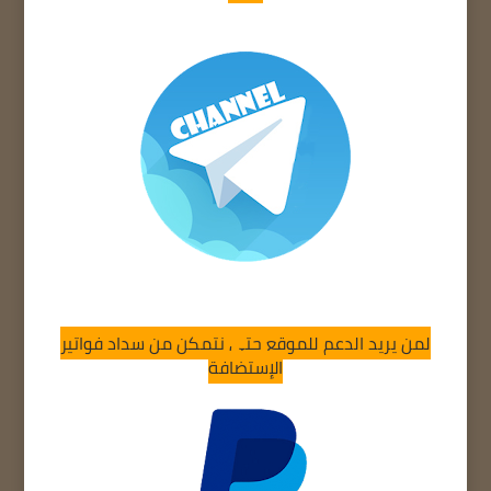
لمن يريد الدعم للموقع حتى نتمكن من سداد فواتير
الإستضافة