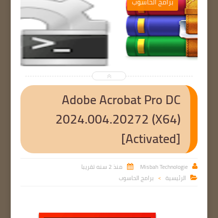
ب
برامج الحاسوب


Adobe Acrobat Pro DC
2024.004.20272 (X64)
[Activated]
Misbah Technologie
منذ 2 سنه تقريبا


الرئيسية
برامج الحاسوب

>