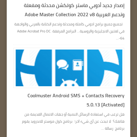
إصدار جديد أدوبي ماستر كولكشن محدثة ومفعلة
وتدعم العربية Adobe Master Collection 2022 v8
تجميع جميع برامج ادوبي كاملة ومحدثة وتدعم الكتابة بالعربي والواجهة
في لغتين الانجليزية والروسية… البرامج المرفقة: Adobe Acrobat Pro DC
64-...
Coolmuster Android SMS + Contacts Recovery
5.0.13 [Activated]
هل ترغب في استعادة الرسائل النصية أو جهات الاتصال القديمة من
هاتفك؟ لا تبحث عن أي شيء آخر؛ برنامج كول موستر للاندرويد يقوم
برنامج رسالة ...