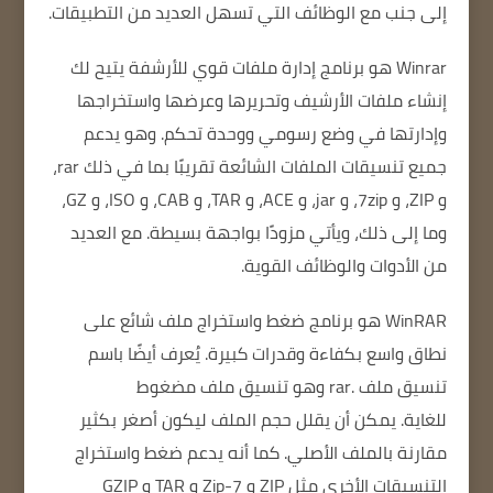
إلى جنب مع الوظائف التي تسهل العديد من التطبيقات.
Winrar
هو برنامج إدارة ملفات قوي للأرشفة يتيح لك
إنشاء ملفات الأرشيف وتحريرها وعرضها واستخراجها
وإدارتها في وضع رسومي ووحدة تحكم.
وهو يدعم
جميع تنسيقات الملفات الشائعة تقريبًا بما في ذلك rar،
و ZIP، و 7zip، و jar، و ACE، و TAR، و CAB، و ISO، و GZ،
وما إلى ذلك، ويأتي مزودًا بواجهة بسيطة.
مع العديد
من الأدوات والوظائف القوية.
WinRAR هو برنامج ضغط واستخراج ملف شائع على
نطاق واسع بكفاءة وقدرات كبيرة.
يُعرف أيضًا باسم
تنسيق ملف .rar وهو تنسيق ملف مضغوط
للغاية.
يمكن أن يقلل حجم الملف ليكون أصغر بكثير
مقارنة بالملف الأصلي.
كما أنه يدعم ضغط واستخراج
التنسيقات الأخرى مثل ZIP و 7-Zip و TAR و GZIP