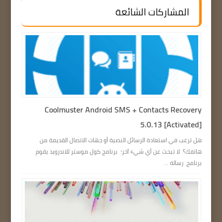
المشاركات الشائعة
Coolmuster Android SMS + Contacts Recovery
5.0.13 [Activated]
هل ترغب في استعادة الرسائل النصية أو جهات الاتصال القديمة من
هاتفك؟ لا تبحث عن أي شيء آخر؛ برنامج كول موستر للاندرويد يقوم
برنامج رسالة ...