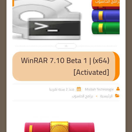
ب
برامج الحاسوب


WinRAR 7.10 Beta 1 | (x64)
[Activated]
Misbah Technologie
منذ 2 سنه تقريبا


الرئيسية
برامج الحاسوب

>