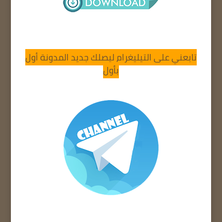
تابعني على التيليغرام ليصلك جديد المدونة أول
بأول