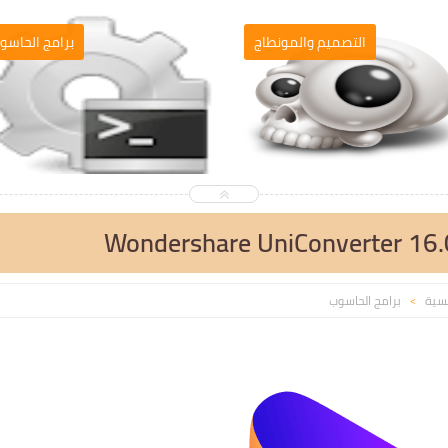
التصميم والمونطاج
برامج الحاسو
Wondershare UniConverter 16.0
يسية
برامج الحاسوب
>