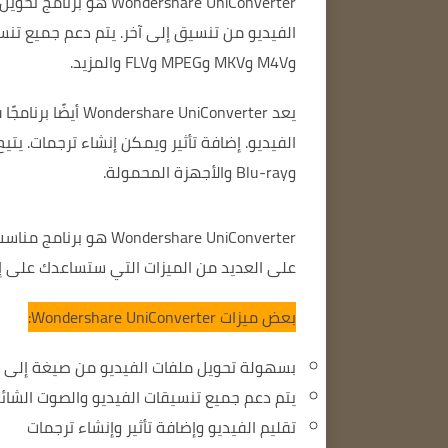
Wondershare UniConverter هو برنامج تحويل فيديو قوي وسهل الاستخدام.
الفيديو من تنسيق إلى آخر.
وM4V وMKV وMPEG وFLV والمزيد.
يعد Wondershare UniConverter أيضًا برنامجًا قويًا لتحرير الفيديو.
الفيديو.
إضافة تأثير
ويمكن إنشاء ترجمات.
وBlu-ray والأجهزة المحمولة.
Wondershare UniConverter هو برنامج مناسب للمستخدمين من جميع المستويات.
على العديد من الميزات التي ستساعدك على إ
بعض ميزات Wondershare UniConverter:
بسهولة تحويل ملفات الفيديو من صيغة إلى أ
يتم دعم جميع تنسيقات الفيديو والصوت الشائ
تقليم الفيديو
وإضافة تأثير
وإنشاء ترجمات