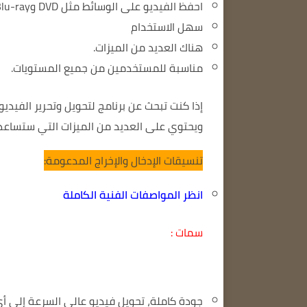
احفظ الفيديو على الوسائط مثل DVD وBlu-ray والأجهزة المحمولة.
سهل الاستخدام
هناك العديد من الميزات.
مناسبة للمستخدمين من جميع المستويات.
إذا كنت تبحث عن برنامج لتحويل وتحرير الفيديو، فإن Wondershare UniConverter هو خ
ويحتوي على العديد من الميزات التي ستساعد
تنسيقات الإدخال والإخراج المدعومة:
انظر المواصفات الفنية الكاملة
سمات :
جودة كاملة، تحويل فيديو عالي السرعة إلى أ