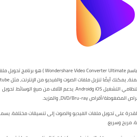
باسم Wondershare Video Converter Ultimate
) هو برنامج تحويل ملف
منة،
التشغيل iOS وAndroid.
يدعم الآلاف من صيغ الوسائط.
تحويل
لمضغوطة/أقراص DVD/Bru-ray، والمزيد.
يسمح
ة.
مريح وسريع.