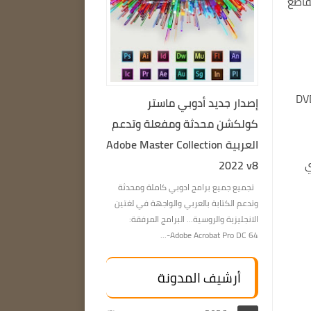
قاطع
أيضًا حفظ مقاطع الفيديو الخاصة بك على الوسائط مثل DVD
إصدار جديد أدوبي ماستر
كولكشن محدثة ومفعلة وتدعم
العربية Adobe Master Collection
ي
2022 v8
تجميع جميع برامج ادوبي كاملة ومحدثة
وتدعم الكتابة بالعربي والواجهة في لغتين
الانجليزية والروسية… البرامج المرفقة:
Adobe Acrobat Pro DC 64-...
أرشيف المدونة