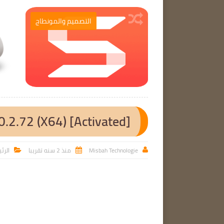
برامج الحاسوب
التصميم والمونطاج

.2.72 (X64) [Activated]
Misbah Technologie
منذ 2 سنه تقريبا
الرئ


