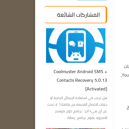
المشاركات الشائعة
ات
Coolmuster Android SMS +
يمكنك أيضًا تنزيل ملفات الصوت والفيديو من الإنترنت، مثل Youtube،
Contacts Recovery 5.0.13
[Activated]
هل ترغب في استعادة الرسائل النصية أو
جهات الاتصال القديمة من هاتفك؟ لا تبحث
عن أي شيء آخر؛ برنامج كول موستر
للاندرويد يقوم برنامج رسالة ...