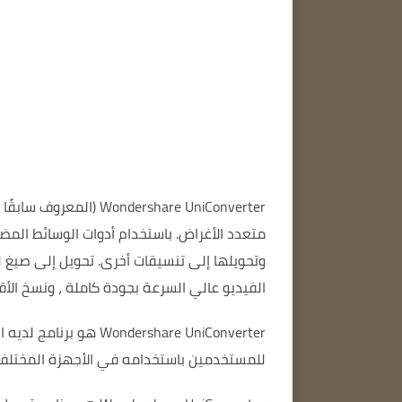
Wondershare UniConverter
(المعروف سابقًا
متعدد الأغراض.
باستخدام أدوات الوسائط المض
وتحويلها إلى تنسيقات أخرى.
تحويل إلى صيغ لنظامي 
الفيديو عالي السرعة بجودة كاملة
، ونسخ الأقراص ا
Wondershare UniConverter هو برنامج لديه القدرة على تحويل ملفات الفيديو والصوت إلى تنسيقات مختلفة.
للمستخدمين باستخدامه في الأجهزة المختلف