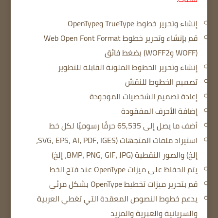
إنشاء وتحرير خطوط TrueType وOpenType
قم بإنشاء وتحرير خطوط Web Open Font Format
(WOFF وWOFF2) بضغط فائق
إنشاء وتحرير الخطوط الملونة القابلة للتطوير
تصميم الخطوط للنقش
إعادة تصميم الشخصيات الموجودة
إضافة الأحرف المفقودة
أضف ما يصل إلى 65,535 حرفًا رسوميًا لكل خط
استيراد ملفات المتجهات (SVG، EPS، AI، PDF، IGES،
إلخ) والصور النقطية (BMP، PNG، GIF، JPG، إلخ)
يتم الحفاظ على ميزات OpenType عند فتح الخط
قم بتحرير ميزات تخطيط OpenType بشكل مرئي
يدعم خطوط النصوص المعقدة التي تغطي العربية
والسريانية والعبرية والمزيد