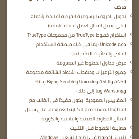
مركب
تحويل الحروف الرسومية الفردية أو الخط بأكمله
(على سبيل المثال لعمل نسخة غامقة)
استخراج خطوط TrueType من مجموعات TrueType
دعم Unicode (بما في ذلك منطقة الاستخدام
الخاص والطائرات التكميلية)
عرض جداول الخطوط غير المعروفة
جميع الترميزات وصفحات الأكواد الشائعة مدعومة
(ANSI وASCII وUnicode وSemble وBig5 وPRC
وWansung وما إلى ذلك)
المقاييس العمودية؛
يكون مفيدًا في الغالب مع
الخطوط المستخدمة للكتابة العمودية، على سبيل
المثال الخطوط الصينية واليابانية والكورية
معاينة الخطوط قبل التثبيت
تثبيت الخطوط في نظام التشغيل Windows