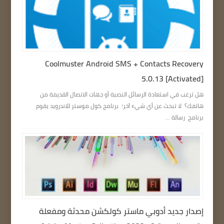
Coolmuster Android SMS + Contacts Recovery
5.0.13 [Activated]
هل ترغب في استعادة الرسائل النصية أو جهات الاتصال القديمة من
هاتفك؟ لا تبحث عن أي شيء آخر؛ برنامج كول موستر للاندرويد يقوم
برنامج رسالة ...
إصدار جديد أدوبي ماستر كولكشن محدثة ومفعلة