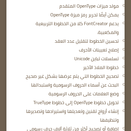
مولد ميزات OpenType المتقدم
يمكن أيضًا تحرير رمز ميزة OpenType
يدعم FontCreator كلا من الخطوط التربيعية
والمكعبية.
تحسين الخطوط لتقليل عدد العقد
إصلاح تعيينات الأحرف
تسلسلات تباين Unicode
خطوط الملاذ الأخير
تصحيح الخطوط التي يتم عرضها بشكل غير صحيح
البحث عن أسماء الحروف الرسومية واستبدالها
وضع العلامات على الحروف الرسومية
تحويل خطوط OpenType إلى خطوط TrueType
إنشاء أزواج تقنين وتعديلها واستيرادها وتصديرها
وتنظيفها
إضافة أو تصحيح أكثر من ثلاثة آلاف حرف رسومي