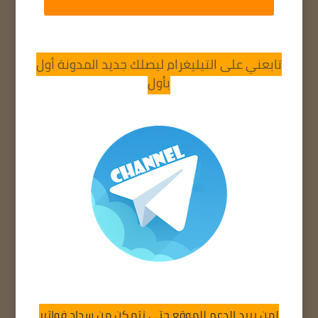
تابعني على التيليغرام ليصلك جديد المدونة أول
بأول
لمن يريد الدعم للموقع حتى نتمكن من سداد فواتير