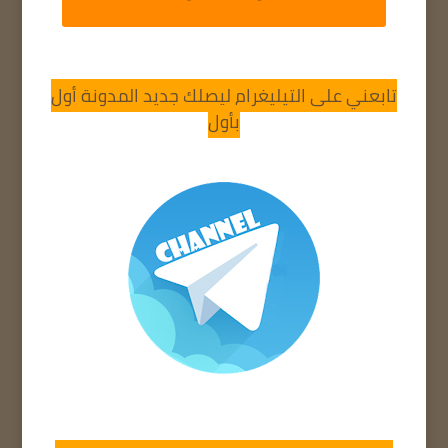
تابعني على التيليغرام ليصلك جديد المدونة أول
بأول