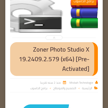
ب
برامج الحاسوب


Zoner Photo Studio X
19.2409.2.579 (x64) [Pre-
Activated]
Misbah Technologie
منذ 2 سنه تقريبا


الرئيسية
التصميم والمونطاج
برامج الحاسوب

>
>