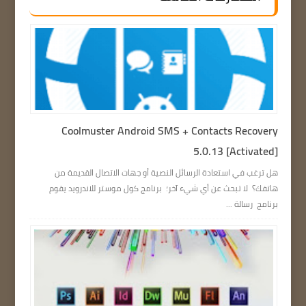
Coolmuster Android SMS + Contacts Recovery
5.0.13 [Activated]
هل ترغب في استعادة الرسائل النصية أو جهات الاتصال القديمة من
هاتفك؟ لا تبحث عن أي شيء آخر؛ برنامج كول موستر للاندرويد يقوم
برنامج رسالة ...