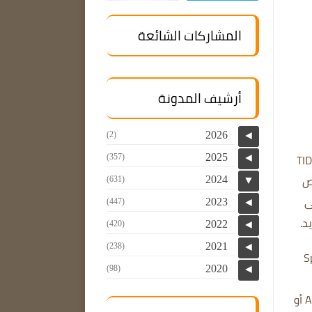
المشاركات الشائعة
أرشيف المدونة
2026
(2)
◄
وسيقى مثل Spotify وAmazon Music وApple Music وTIDAL
2025
(357)
◄
ص
2024
(631)
▼
ى
2023
(447)
◄
2022
(420)
◄
2021
(238)
◄
رة مثل YouTube وSpotify
2020
(98)
◄
يتم حفظ الأغاني التي تم تنزيلها بتنسيق MP3 أو AAC أو