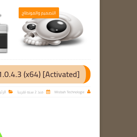
التصميم والمونطاج
التصميم والمونطاج

.0.4.3 (x64) [Activated]
Misbah Technologie
منذ 2 سنه تقريبا
الرئ


