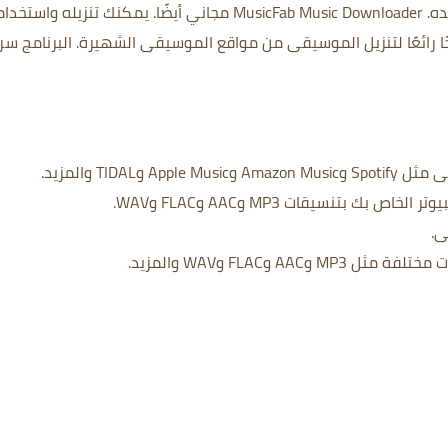
ده.
MusicFab Music Downloader مجاني أيضًا.
يمكنك تنزيله واستخدا
البرنامج سر
TIDA والمزيد.
 بتنسيقات MP3 وAAC وFLAC وWAV.
ى.
A وFLAC وWAV والمزيد.