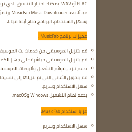
FLAC أو WAV.
يمكنك اختيار التنسيق الذي تري
مجانًا.
يعد MusicFab Music Downloader برنامجًا رائعًا لتنزيل الموسيقى من مواقع الموسيقى الشهيرة.
وسهل الاستخدام.
البرنامج متاح أيضا مجانا.
مميزات برنامج MusicFab :
قم بتنزيل الموسيقى من خدمات بث الموسيقى مثل Spotify وAmazon Music وApple Music وL
قم بتنزيل الموسيقى مباشرة على جهاز الكمبيوتر الخاص بك
يدعم تنزيل قوائم التشغيل وألبومات الموسيق
قم بتحويل الأغاني التي تم تنزيلها إلى تنسيقات مختلفة مثل MP3 وAC
سهل الاستخدام وسريع.
يدعم نظام التشغيل Windows وmacOS.
مزايا استخدام MusicFab:
سهل الاستخدام وسريع