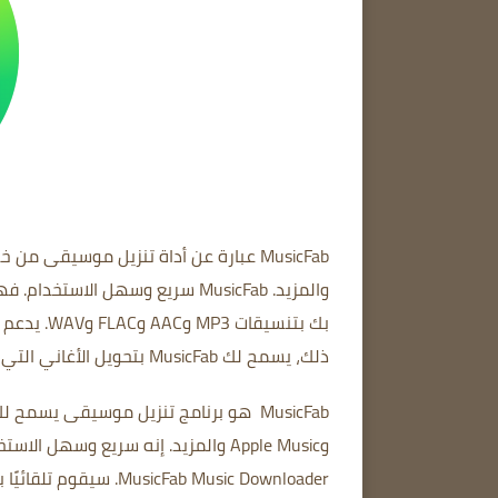
MusicFab
والمزيد.
MusicFab سريع وسهل الاستخدام.
فهو
بك بتنسيقات MP3 وAAC وFLAC وWAV.
يدعم MusicFab أيضًا تنزيل قوائم التشغيل وألبومات الموسيقى
ذلك، يسمح لك MusicFab بتحويل الأغاني التي تأتي تنزيلاتها بتنسيقات مختلفة مثل MP3 وAAC وFLAC وWAV والمزيد.
MusicFab
وApple Music والمزيد.
إنه سريع وسهل الاستخ
MusicFab Music Downloader.
سيقوم تلقائيًا ب