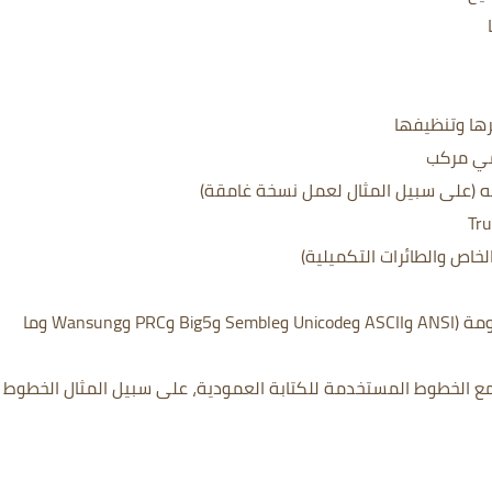
رها وتنظيفها
ومي مركب
له (على سبيل المثال لعمل نسخة غامقة)
جميع الترميزات وصفحات الأكواد الشائعة مدعومة (ANSI وASCII وUnicode وSemble وBig5 وPRC وWansung وما
مع الخطوط المستخدمة للكتابة العمودية، على سبيل المثال الخطوط