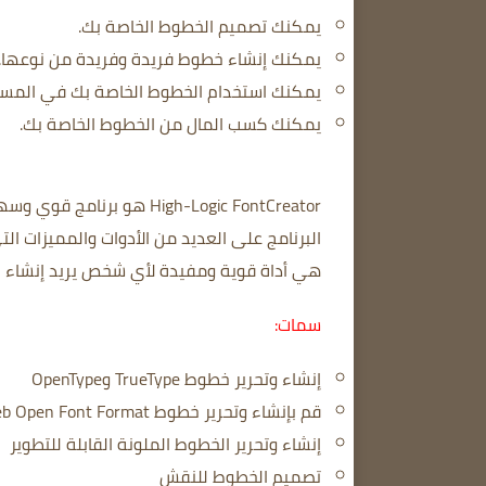
يمكنك تصميم الخطوط الخاصة بك.
يمكنك إنشاء خطوط فريدة وفريدة من نوعها.
يمكنك استخدام الخطوط الخاصة بك في المستن
يمكنك كسب المال من الخطوط الخاصة بك.
High-Logic FontCreator هو برنامج قوي وسهل الاستخدام لتصميم الخطوط.
البرنامج على العديد من الأدوات والمميزات ا
هي أداة قوية ومفيدة لأي شخص يريد إنشاء ا
سمات:
إنشاء وتحرير خطوط TrueType وOpenType
قم بإنشاء وتحرير خطوط Web Open Font Format (WOFF وWOFF2) بضغط فائق
إنشاء وتحرير الخطوط الملونة القابلة للتطوير
تصميم الخطوط للنقش