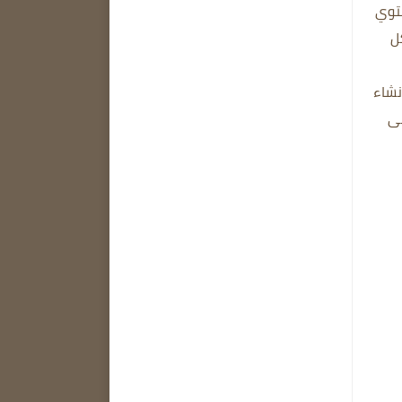
توي
ل
 إنشاء
لى