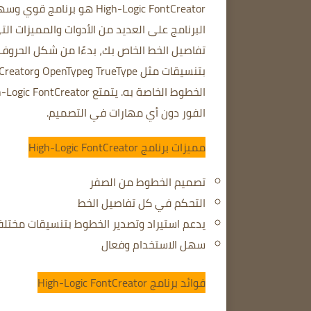
High-Logic FontCreator هو برنامج قوي وسهل الاستخدام لتصميم الخطوط.
البرنامج على العديد من الأدوات والمميزات ا
تفاصيل الخط الخاص بك، بدءًا من شكل الحرو
بتنسيقات مثل TrueType وOpenType وPostScript.
الخطوط الخاصة به.
يتمتع High-Logic FontCreator بواجهة قوية.
الفور دون أي مهارات في التصميم.
مميزات برنامج High-Logic FontCreator
تصميم الخطوط من الصفر
التحكم في كل تفاصيل الخط
يدعم استيراد وتصدير الخطوط بتنسيقات مختلف
سهل الاستخدام وفعال
فوائد برنامج High-Logic FontCreator