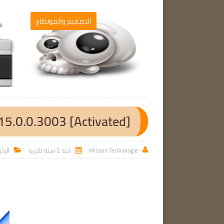
رامج الحاسوب
التصميم والمونطاج

15.0.0.3003 [Activated]
Misbah Technologie
منذ 2 سنه تقريبا
الرئ


