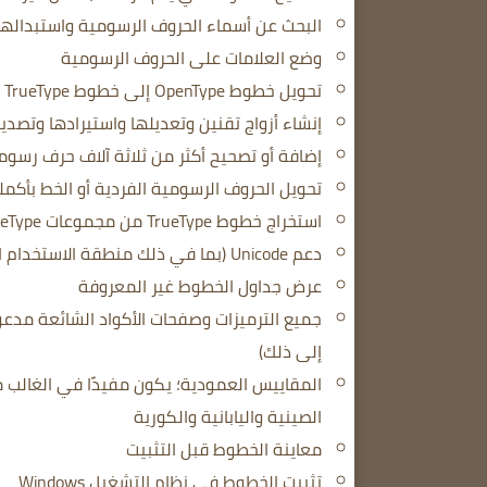
البحث عن أسماء الحروف الرسومية واستبدالها
وضع العلامات على الحروف الرسومية
تحويل خطوط OpenType إلى خطوط TrueType
إنشاء أزواج تقنين وتعديلها واستيرادها وتصدي
إضافة أو تصحيح أكثر من ثلاثة آلاف حرف رس
تحويل الحروف الرسومية الفردية أو الخط بأكم
استخراج خطوط TrueType من مجموعات TrueType
دعم Unicode (بما في ذلك منطقة الاستخدام الخاص والطائرات التكميلية)
عرض جداول الخطوط غير المعروفة
إلى ذلك)
المقاييس العمودية؛
يكون مفيدًا في الغالب 
الصينية واليابانية والكورية
معاينة الخطوط قبل التثبيت
تثبيت الخطوط في نظام التشغيل Windows