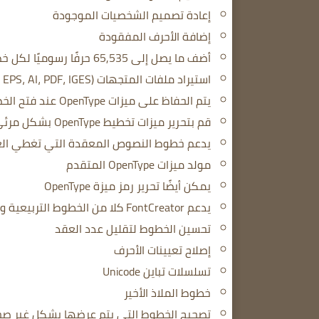
إعادة تصميم الشخصيات الموجودة
إضافة الأحرف المفقودة
أضف ما يصل إلى 65,535 حرفًا رسوميًا لكل خط
استيراد ملفات المتجهات (SVG، EPS، AI، PDF، IGES، إلخ) والصور النقطية (BMP، PNG، GIF، JPG، إلخ)
يتم الحفاظ على ميزات OpenType عند فتح الخط
قم بتحرير ميزات تخطيط OpenType بشكل مرئي
يدعم خطوط النصوص المعقدة التي تغطي العربي
مولد ميزات OpenType المتقدم
يمكن أيضًا تحرير رمز ميزة OpenType
يدعم FontCreator كلا من الخطوط التربيعية والمكعبية.
تحسين الخطوط لتقليل عدد العقد
إصلاح تعيينات الأحرف
تسلسلات تباين Unicode
خطوط الملاذ الأخير
تصحيح الخطوط التي يتم عرضها بشكل غير صح