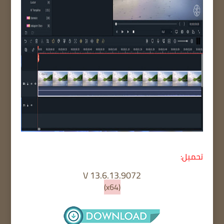
تحميل:
V 13.6.13.9072
(x64)