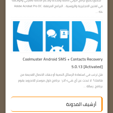
تجميع جميع برامج ادوبي كاملة ومحدثة وتدعم الكتابة بالعربي والواجهة
في لغتين الانجليزية والروسية… البرامج المرفقة: Adobe Acrobat Pro DC
64-...
Coolmuster Android SMS + Contacts Recovery
5.0.13 [Activated]
هل ترغب في استعادة الرسائل النصية أو جهات الاتصال القديمة من
هاتفك؟ لا تبحث عن أي شيء آخر؛ برنامج كول موستر للاندرويد يقوم
برنامج رسالة ...
أرشيف المدونة