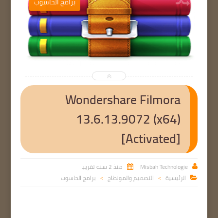
ب
برامج الحاسوب


Wondershare Filmora
13.6.13.9072 (x64)
[Activated]
Misbah Technologie
منذ 2 سنه تقريبا


الرئيسية
التصميم والمونطاج
برامج الحاسوب

>
>