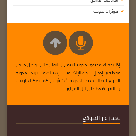
شروحات البرامج
مؤثرات صوتية
إذا أعجبك محتوى مدونتنا نتمنى البقاء على تواصل دائم ،
فقط قم بإدخال بريدك الإلكتروني للإشتراك في بريد المدونة
السريع ليصلك جديد المدونة أولاً بأول ، كما يمكنك إرسال
رساله بالضغط على الزر المجاور ...
عدد زوار الموقع