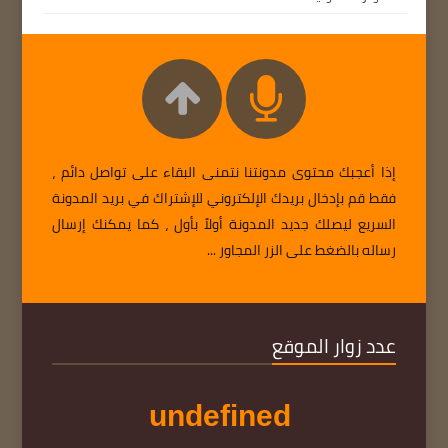
إذا أعجبك محتوى مدونتنا نتمنى البقاء على تواصل دائم ،
فقط قم بإدخال بريدك الإلكتروني للإشتراك في بريد المدونة
السريع ليصلك جديد المدونة أولاً بأول ، كما يمكنك إرسال
رساله بالضغط على الزر المجاور ...
عدد زوار الموقع
u
n
d
e
f
i
n
e
d