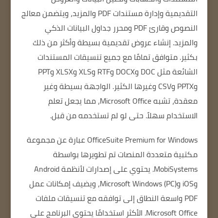
التقديمية وإدارة مستندات PDF والمزيد، ويتضمن معالج
النصوص وقارئ PDF ومحرر جداول البيانات الذكي
والمزيد.
إنشاء عروض تقديمية بسيطة وأكثر من ذلك
بكثير.
متوافق تمامًا مع جميع تنسيقات المستندات
الشائعة مثل DOC وDOCX وRTF وXLS وXLSX وPPT
وPPTX وCSV وغيرها الكثير.
الواجهة بسيطة وغير
معقدة، تشبه Microsoft Office، مما يجعل تعلم
الاستخدام سهلاً.
حتى لو لم تستخدمه من قبل.
OfficeSuite Premium for Windows عبارة عن مجموعة
مكتبية متعددة المنصات تم تطويرها بواسطة
MobiSystems.
يحتوي على إصدارات لأنظمة Android
وiOS وMicrosoft Windows (PC)، ويضيف إمكانات عمل
PDF واسعة النطاق إلى توافقه مع تنسيقات ملفات
Microsoft Office.
الأكثر استخدامًا
يحتوي البرنامج على