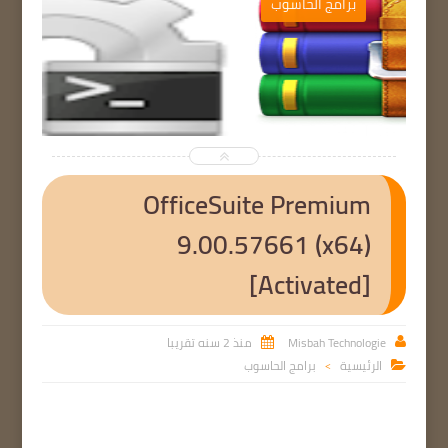
ب
برامج الحاسوب


OfficeSuite Premium
9.00.57661 (x64)
[Activated]
Misbah Technologie
منذ 2 سنه تقريبا


الرئيسية
برامج الحاسوب

>