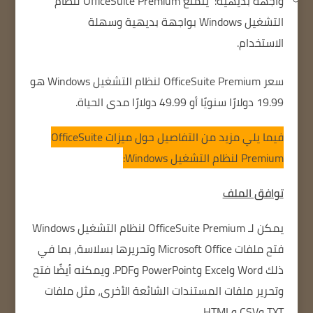
واجهة بديهية:
يتمتع OfficeSuite Premium لنظام
التشغيل Windows بواجهة بديهية وسهلة
الاستخدام.
سعر OfficeSuite Premium لنظام التشغيل Windows هو
19.99 دولارًا سنويًا أو 49.99 دولارًا مدى الحياة.
فيما يلي مزيد من التفاصيل حول ميزات OfficeSuite
Premium لنظام التشغيل Windows:
توافق الملف
يمكن لـ OfficeSuite Premium لنظام التشغيل Windows
فتح ملفات Microsoft Office وتحريرها بسلاسة، بما في
ذلك Word وExcel وPowerPoint وPDF.
ويمكنه أيضًا فتح
وتحرير ملفات المستندات الشائعة الأخرى، مثل ملفات
TXT وCSV وHTML.