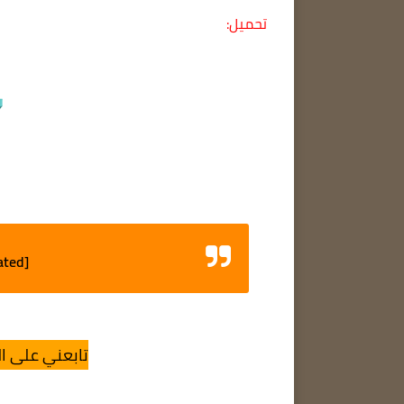
تحميل:
ated]
تابعني على ال