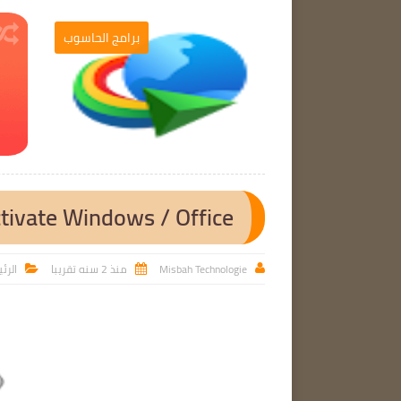
برامج الحاسوب
برامج الحاسوب

ctivate Windows / Office
Misbah Technologie
منذ 2 سنه تقريبا
الرئ


