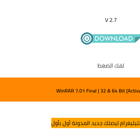
V 2.7
لفك الضغط
WinRAR 7.01 Final | 32 & 64 Bit [Activ
تيليغرام ليصلك جديد المدونة أول بأول