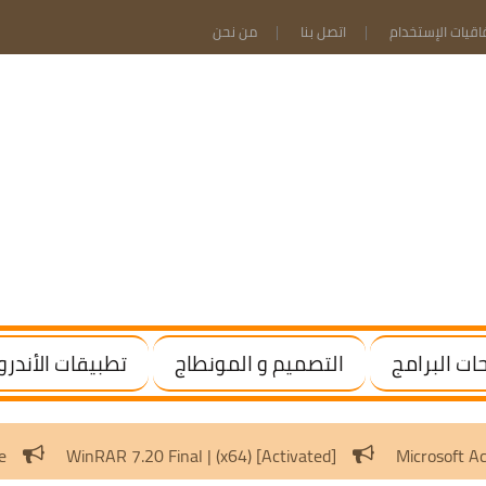
فاقيات الإستخدام
اتصل بنا
من نحن
ت البرامج
التصميم و المونطاج
تطبيقات الأندرو
dows / Office
WinRAR 7.20 Final | (x64) [Activated]