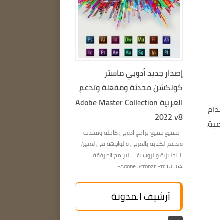
إصدار جديد أدوبي ماستر
كولكشن محدثة ومفعلة وتدعم
العربية Adobe Master Collection
مج سهل الاستخدام
2022 v8
تنشيط Microsoft ليست أحد منتجات Microsoft الرسمية.
تجميع جميع برامج ادوبي كاملة ومحدثة
وتدعم الكتابة بالعربي والواجهة في لغتين
الانجليزية والروسية… البرامج المرفقة:
Adobe Acrobat Pro DC 64-...
أرشيف المدونة