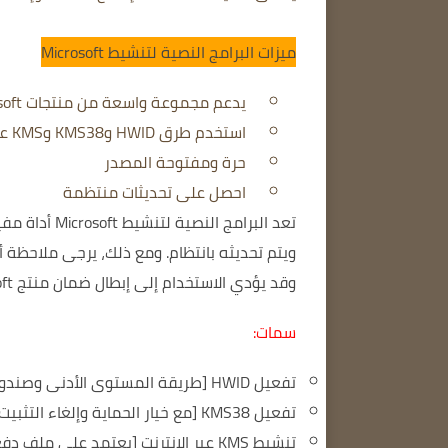
ميزات البرامج النصية لتنشيط Microsoft
يدعم مجموعة واسعة من منتجات Microsoft، بما في ذلك Windows وOffice وVisual Studio والمزيد.
استخدم طرق HWID وKMS38 وKMS عبر الإنترنت لتنشيط المنتج.
حرة ومفتوحة المصدر
احصل على تحديثات منتظمة
وقد يؤدي الاستخدام إلى إبطال ضمان منتج Microsoft الخاص بك.
سمات:
تفعيل HWID [طريقة المستوى الأدنى وصندوق التأمين]
تفعيل KMS38 [مع خيار الحماية وإلغاء التثبيت]
تنشيط KMS عبر الإنترنت [يعتمد على ملف دفعي، لا يلزم وجود ملف .dll .exe مرتبط بـ KMS]