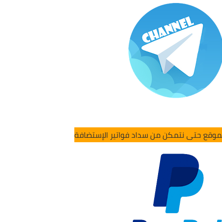
لموقع حتى نتمكن من سداد فواتير الإستضافة