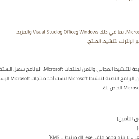
تعد البرامج النصية لتنشيط Microsoft أداة مفيدة للتنشيط المجاني والآمن لمنتجات Microsoft. البرنا
ويتم تحديثه بانتظام. ومع ذلك، يرجى ملاحظة أن البرامج النصية ل