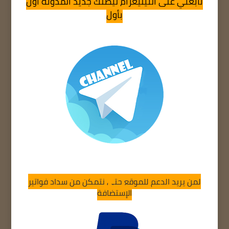
تابعني على التيليغرام ليصلك جديد المدونة أول
بأول
لمن يريد الدعم للموقع حتى نتمكن من سداد فواتير
الإستضافة