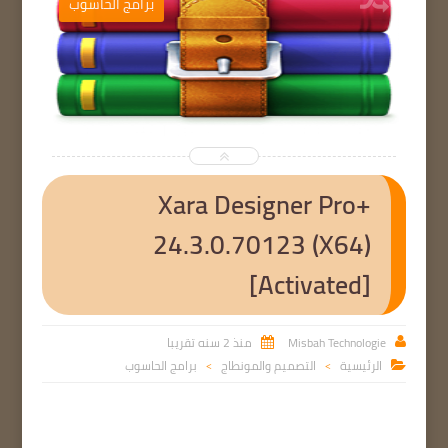
ب
برامج الحاسوب


Xara Designer Pro+
24.3.0.70123 (X64)
[Activated]
Misbah Technologie
منذ 2 سنه تقريبا


الرئيسية
التصميم والمونطاج
برامج الحاسوب

>
>