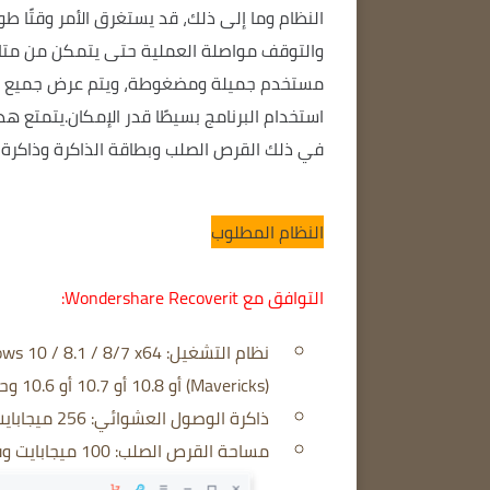
النظام وما إلى ذلك، قد يستغرق الأمر وقتًا طو
والتوقف مواصلة العملية حتى يتمكن من متا
مستخدم جميلة ومضغوطة، ويتم عرض جميع عمل
استخدام البرنامج بسيطًا قدر الإمكان.
يتمتع هذا
في ذلك القرص الصلب وبطاقة الذاكرة وذاكرة
النظام المطلوب
التوافق مع Wondershare Recoverit:
نظام التشغيل: Windows 10 / 8.1 / 8/7 x64 ؛
(Mavericks) أو 10.8 أو 10.7 أو 10.6 وحدة المعالجة المركزية: 1 جيجاهرتز (64
ذاكرة الوصول العشوائي: 256 ميجابايت أو أكثر من ذاكرة الوصول العشوائي (يوصى بـ 1024 ميجابايت)
مساحة القرص الصلب: 100 ميجابايت وفوق المساحة الحرة