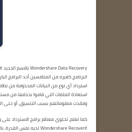
Wondershare Data Recovery بالاسم الجديد Wondershare Recoverit هو برنامج بسيط وقوي لاستعادة بياناتك.
البرنامج كغيره من المنافسين أحد البرامج الب
استرداد أي نوع من البيانات المحذوفة من نظا
وفقدت معلوماتهم بسبب التنسيق، أو حتى البي
كما تعلم، تحتوي معظم برامج الاسترداد على
Wondershare Recoverit لديه نفس القدرة.
با