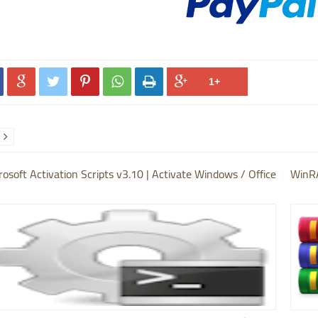






rosoft Activation Scripts v3.10 | Activate Windows / Office
WinRA