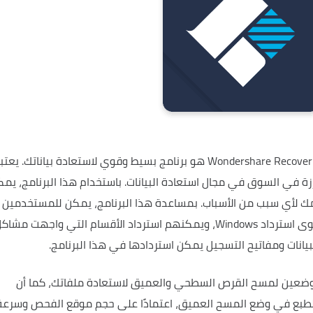
يعتب
ارزة في السوق في مجال استعادة البيانات.
باستخدام هذا البرنامج، يم
مك لأي سبب من الأسباب.
بمساعدة هذا البرنامج، يمكن للمستخدمين
استعادة الملفات التي قاموا بحذفها من مستوى استرداد Windows، ويمكنهم استرداد الأقسام التي واجهت مشا
انات ومفاتيح التسجيل يمكن استردادها في هذا البرنامج.
 وضعين لمسح القرص السطحي والعميق لاستعادة ملفاتك، كما أن
لطبع في وضع المسح العميق، اعتمادًا على حجم موقع الفحص وسرعة