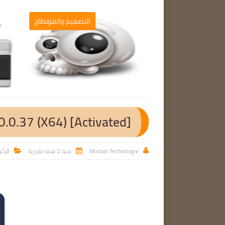
برامج الحاسوب
التصميم والمونطاج

.0.37 (X64) [Activated]
Misbah Technologie
منذ 2 سنه تقريبا
الرئ


