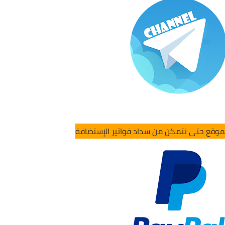
لموقع حتى نتمكن من سداد فواتير الإستضافة