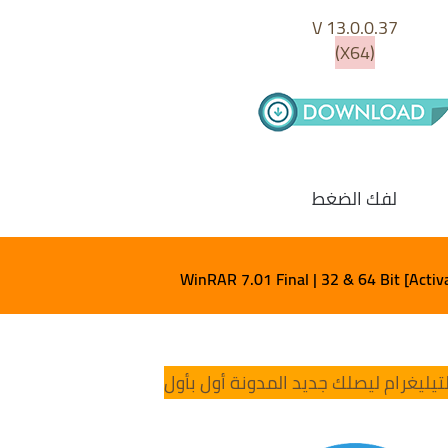
V 13.0.0.37
(X64)
لفك الضغط
WinRAR 7.01 Final | 32 & 64 Bit [Activ
تيليغرام ليصلك جديد المدونة أول بأول