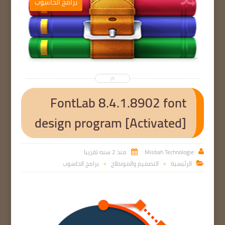
ب
برامج الحاسوب


FontLab 8.4.1.8902 font
design program [Activated]
Misbah Technologie
منذ 2 سنه تقريبا


الرئيسية
التصميم والمونطاج
برامج الحاسوب

>
>