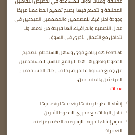
مختلفة.
وهناك أدوات للمساعدة في تخصيص التفاصيل
المختلفة والتحكم فيها.
يصبح تصميم الخط عملاً مريحًا
وجودة احترافية.
للمصممين والمصممين المبدعين في
مجال التصميم والجرافيك.
أنها فريدة من نوعها ولا
تتداخل مع الأعمال الأخرى في السوق.
FontLab هو برنامج قوي وسهل الاستخدام لتصميم
الخطوط وتطويرها.
هذا البرنامج مناسب للمستخدمين
من جميع مستويات الخبرة.
بما في ذلك المستخدمين
المبتدئين والمتقدمين.
سمات:
إنشاء الخطوط وفتحها وتعديلها وتصديرها
تبادل البيانات مع محرري الخطوط الآخرين
يقوم إنشاء الحروف الرسومية الذكية بمزامنة
التغييرات