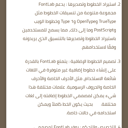
استيراد الخطوط وتصديرها
: يدعم FontLab
مجموعة متنوعة من تنسيقات الخطوط مثل
TrueType وOpenType وType 1 وخطوط الويب
وPostScript وما إلى ذلك، مما يسمح للمستخدمين
باستيراد الخطوط وتصديرها بالتنسيق الذي يريدونه
وفقًا لاستخدامهم.
تصميم الخطوط الإضافية
: يتمتع FontLab بالقدرة
على إنشاء خطوط إضافية غير متوفرة في اللغات
شائعة الاستخدام، مثل الأحرف الخاصة والأحرف
الخاصة والحروف الرسومية.
علامات مختلفة
هذا
شيء يمكن لمصممي الخطوط إضافته إلى لغات
مختلفة.
بحيث يكون الخط كاملاً ويمكن
استخدامه في حالات خاصة.
التخصيص والتحكم
: يوفر FontLab لمصممي