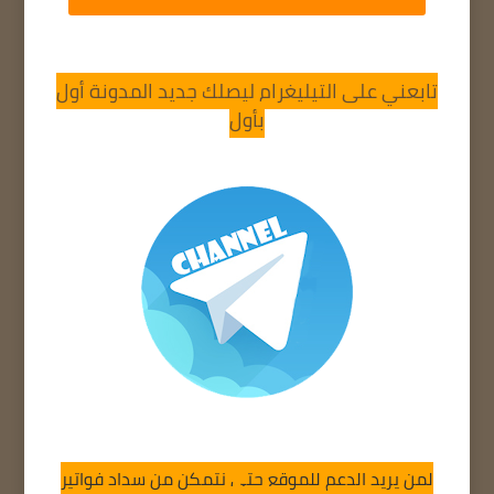
تابعني على التيليغرام ليصلك جديد المدونة أول
بأول
لمن يريد الدعم للموقع حتى نتمكن من سداد فواتير