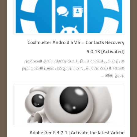
Coolmuster Android SMS + Contacts Recovery
5.0.13 [Activated]
هل ترغب في استعادة الرسائل النصية أو جهات الاتصال القديمة من
هاتفك؟ لا تبحث عن أي شيء آخر؛ برنامج كول موستر للاندرويد يقوم
برنامج رسالة ...
Adobe GenP 3.7.1 | Activate the latest Adobe