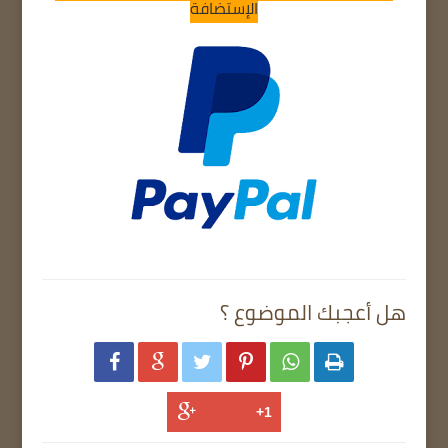
الإستضافة
هل أعجبك الموضوع ؟





