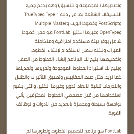
وتصديرها.
(المجموعة والتنسيق) وهو يدعم جميع
التنسيقات الشائعة بما في ذلك Type 1 وTrueType
وPostScript وخطوط الويب وMultiple Master
وOpenType وغيرها الكثير.
FontLab هو محرر خطوط
شامل يوفر بيئة مستخدم احترافية ومتكاملة
الميزات
ولكنه سهل الاستخدام لإنشاء الخطوط
وتخصيصها.
يتيح لك البرنامج إنشاء الخطوط من الصفر،
ويتيح لك استيراد الخطوط الموجودة وتحريرها وتعديلها
كما تريد، مثل ضبط المقاييس وتطبيق التأثيرات والظلال
والتدرجات ثلاثية الأبعاد.
تدوير وغيرها الكثير، والتي يشيع
استخدامها من قبل مصممي الخطوط المحترفين.
يأتي
بواجهة بسيطة
ومجهزة بالعديد من الأدوات والوظائف
القوية.
FontLab هو برنامج لتصميم الخطوط وتطويرها تم