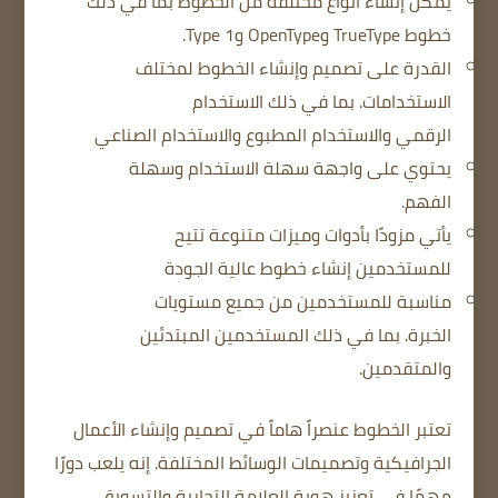
يمكن إنشاء أنواع مختلفة من الخطوط
بما في ذلك
خطوط TrueType وOpenType وType 1.
القدرة على تصميم وإنشاء الخطوط لمختلف
الاستخدامات.
بما في ذلك الاستخدام
الرقمي
والاستخدام المطبوع
والاستخدام الصناعي
يحتوي على واجهة سهلة الاستخدام وسهلة
الفهم.
يأتي مزودًا بأدوات وميزات متنوعة
تتيح
للمستخدمين إنشاء خطوط عالية الجودة
مناسبة للمستخدمين من جميع مستويات
الخبرة.
بما في ذلك المستخدمين المبتدئين
والمتقدمين.
تعتبر الخطوط عنصراً هاماً في تصميم وإنشاء الأعمال
الجرافيكية وتصميمات الوسائط المختلفة.
إنه يلعب دورًا
مهمًا في تعزيز هوية العلامة التجارية والتسويق