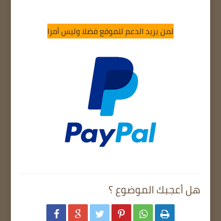
لمن يريد الدعم للموقع فضلا وليس أمرا
هل أعجبك الموضوع ؟





