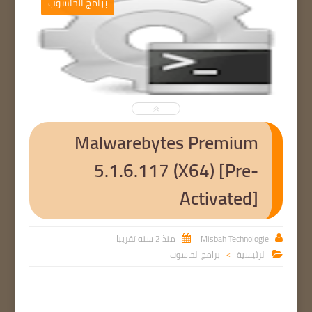
برامج الحاسوب


Malwarebytes Premium
5.1.6.117 (X64) [Pre-
Activated]
Misbah Technologie
منذ 2 سنه تقريبا


الرئيسية
برامج الحاسوب

>