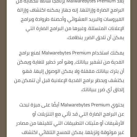
يعد Malwarebytes Premium برنامجًا شائعًا للحماية من
البرامج الضارة وإزالتها.
إنه جهاز يمكنه اكتشاف وإزالة
الفيروسات والبريد العشوائي وأحصنة طروادة وبرامج
الإعلانات المتسللة.
وغيرها من البرامج الضارة التي
يمكن أن تلحق الضرر بنظامك.
يمكنك استخدام Malwarebytes Premium لمنع برامج
الفدية من تشفير بياناتك، وهو أمر خطير للغاية ويمكن
أن يترك بياناتك مقفلة ولا يمكن الوصول إليها.
فهو
يكتشف ويحظر برامج الفدية الإعلانية قبل أن تتمكن من
إلحاق أي ضرر ببياناتك.
يحتوي Malwarebytes Premium أيضًا على ميزة تبحث
عن البرامج الضارة التي قد تأتي مع التنزيلات أو
الأرشيفات أو مثبتات التطبيقات التي تلقيتها من مصادر
غير موثوقة وتزيلها.
يمكن للمسح التلقائي اكتشاف