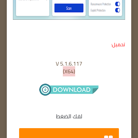
تحميل:
117.V 5.1.6
(X64)
لفك الضغط