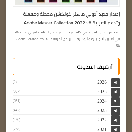
إصدار جديد أدوبي ماستر كولكشن محدثة ومفعلة
وتدعم العربية Adobe Master Collection 2022 v8
تجميع جميع برامج ادوبي كاملة ومحدثة وتدعم الكتابة بالعربي والواجهة
في لغتين الانجليزية والروسية… البرامج المرفقة: Adobe Acrobat Pro DC
64-...
أرشيف المدونة
2026
(2)
◄
2025
(357)
◄
2024
(631)
▼
2023
(447)
◄
2022
(420)
◄
2021
(238)
◄