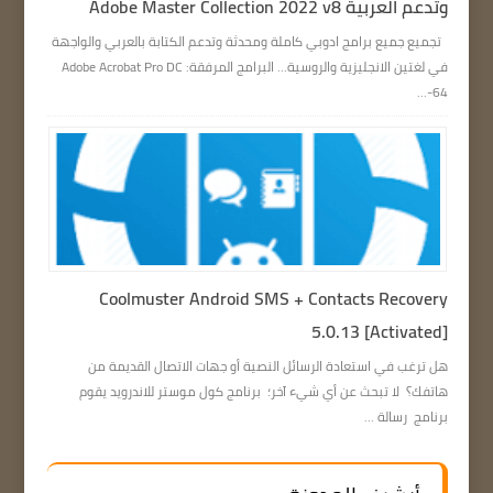
وتدعم العربية Adobe Master Collection 2022 v8
تجميع جميع برامج ادوبي كاملة ومحدثة وتدعم الكتابة بالعربي والواجهة
في لغتين الانجليزية والروسية… البرامج المرفقة: Adobe Acrobat Pro DC
64-...
Coolmuster Android SMS + Contacts Recovery
5.0.13 [Activated]
هل ترغب في استعادة الرسائل النصية أو جهات الاتصال القديمة من
هاتفك؟ لا تبحث عن أي شيء آخر؛ برنامج كول موستر للاندرويد يقوم
برنامج رسالة ...