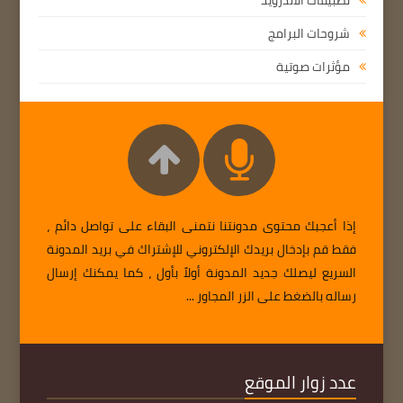
شروحات البرامج
مؤثرات صوتية
إذا أعجبك محتوى مدونتنا نتمنى البقاء على تواصل دائم ،
فقط قم بإدخال بريدك الإلكتروني للإشتراك في بريد المدونة
السريع ليصلك جديد المدونة أولاً بأول ، كما يمكنك إرسال
رساله بالضغط على الزر المجاور ...
عدد زوار الموقع