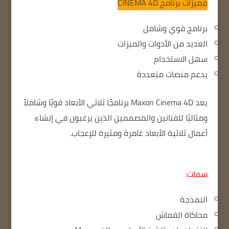
مميزات برنامج
CINEMA 4D
برنامج قوي وشامل
العديد من الأدوات والميزات
سهل الاستخدام
يدعم منصات متعددة
يعد Maxon Cinema 4D برنامجًا ثلاثي الأبعاد قويًا وشاملاً
ومثاليًا للفنانين والمصممين الذين يرغبون في إنشاء
أعمال ثلاثية الأبعاد غامرة ومثيرة للإعجاب.
سمات:
النمذجة
محاكاة القماش