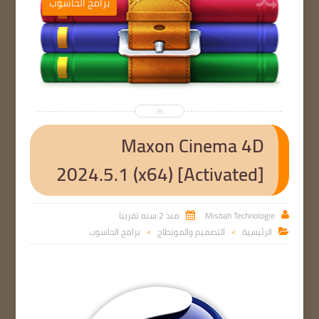
ب
برامج الحاسوب


Maxon Cinema 4D
2024.5.1 (x64) [Activated]
Misbah Technologie
منذ 2 سنه تقريبا


الرئيسية
التصميم والمونطاج
برامج الحاسوب

>
>