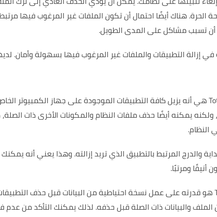
غاء تثبيتها على نظامك.
يمكن أن يؤدي الحذف العادي إلى ترك الملف
ة الحرة.
هناك أيضًا احتمال أن تكون الملفات غير المرغوب فيها مرتبط
ن أن تسبب مشاكل على المدى الطويل.
لديه
إحدى الميزات الرئيسية لبرنامج Total Uninstaller هي أنه يزيل كافة التطبيقات الموجودة على جهاز الكمبيوتر الخا
ولكنه يمكنه أيضًا حذف ملفات النظام والمكونات الأخرى ذات الصلة، 
 النظام.
وهذا يعني أنه يمكنك
نيقًا ومرتبًا.
شيء آخر مثير للاهتمام حول Total Uninstaller هو قدرته على عمل نسخة احتياطية من البيانات قبل حذف التطب
لملف والبيانات ذات الصلة قبل حذفه.
لذلك يمكنك التأكد من عدم ف