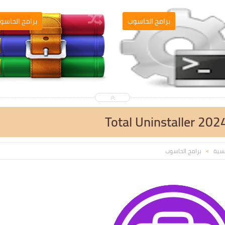
التصميم والمونطاج
برامج الحاسو
Total Uninstaller 202
يسية
برامج الحاسوب
>