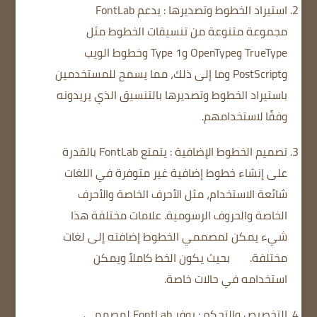
استيراد الخطوط وتصديرها
: يدعم FontLab
مجموعة متنوعة من تنسيقات الخطوط مثل
TrueType وOpenType وType 1 وخطوط الويب
وPostScript وما إلى ذلك، مما يسمح للمستخدمين
باستيراد الخطوط وتصديرها بالتنسيق الذي يريدونه
وفقًا لاستخدامهم.
تصميم الخطوط الإضافية
: يتمتع FontLab بالقدرة
على إنشاء خطوط إضافية غير متوفرة في اللغات
شائعة الاستخدام، مثل الأحرف الخاصة والأحرف
الخاصة والحروف الرسومية.
علامات مختلفة
هذا
شيء يمكن لمصممي الخطوط إضافته إلى لغات
مختلفة.
بحيث يكون الخط كاملاً ويمكن
استخدامه في حالات خاصة.
التخصيص والتحكم
: يوفر FontLab لمصممي