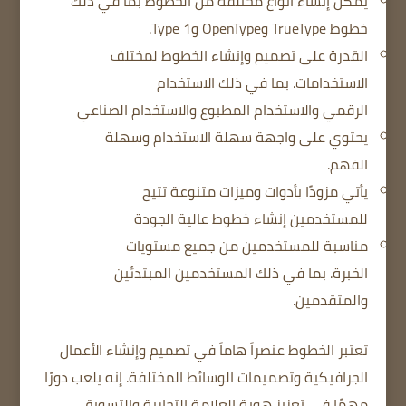
يمكن إنشاء أنواع مختلفة من الخطوط
بما في ذلك
خطوط TrueType وOpenType وType 1.
القدرة على تصميم وإنشاء الخطوط لمختلف
الاستخدامات.
بما في ذلك الاستخدام
الرقمي
والاستخدام المطبوع
والاستخدام الصناعي
يحتوي على واجهة سهلة الاستخدام وسهلة
الفهم.
يأتي مزودًا بأدوات وميزات متنوعة
تتيح
للمستخدمين إنشاء خطوط عالية الجودة
مناسبة للمستخدمين من جميع مستويات
الخبرة.
بما في ذلك المستخدمين المبتدئين
والمتقدمين.
تعتبر الخطوط عنصراً هاماً في تصميم وإنشاء الأعمال
الجرافيكية وتصميمات الوسائط المختلفة.
إنه يلعب دورًا
مهمًا في تعزيز هوية العلامة التجارية والتسويق