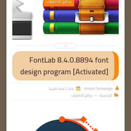
ب
برامج الحاسوب


FontLab 8.4.0.8894 font
design program [Activated]
Misbah Technologie
منذ 2 سنه تقريبا


الرئيسية
برامج الحاسوب

>