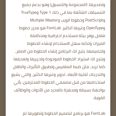
وتصديرها.
(المجموعة والتنسيق) وهو يدعم جميع
التنسيقات الشائعة بما في ذلك Type 1 وTrueType
وPostScript وخطوط الويب وMultiple Master
وOpenType وغيرها الكثير.
FontLab هو محرر خطوط
شامل يوفر بيئة مستخدم احترافية ومتكاملة
الميزات
ولكنه سهل الاستخدام لإنشاء الخطوط
وتخصيصها.
يتيح لك البرنامج إنشاء الخطوط من الصفر،
ويتيح لك استيراد الخطوط الموجودة وتحريرها وتعديلها
كما تريد، مثل ضبط المقاييس وتطبيق التأثيرات والظلال
والتدرجات ثلاثية الأبعاد.
تدوير وغيرها الكثير، والتي يشيع
استخدامها من قبل مصممي الخطوط المحترفين.
يأتي
بواجهة بسيطة
ومجهزة بالعديد من الأدوات والوظائف
القوية.
FontLab هو برنامج لتصميم الخطوط وتطويرها تم