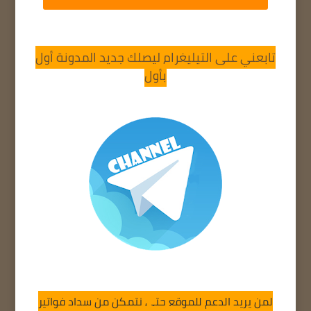
تابعني على التيليغرام ليصلك جديد المدونة أول
بأول
لمن يريد الدعم للموقع حتى نتمكن من سداد فواتير