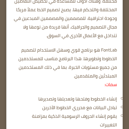
مختلفة.
وهناك أدوات للمساعدة في تخصيص التفاصيل
المختلفة والتحكم فيها.
يصبح تصميم الخط عملاً مريحًا
وجودة احترافية.
للمصممين والمصممين المبدعين في
مجال التصميم والجرافيك.
أنها فريدة من نوعها ولا
تتداخل مع الأعمال الأخرى في السوق.
FontLab هو برنامج قوي وسهل الاستخدام لتصميم
الخطوط وتطويرها.
هذا البرنامج مناسب للمستخدمين
من جميع مستويات الخبرة.
بما في ذلك المستخدمين
المبتدئين والمتقدمين.
سمات:
إنشاء الخطوط وفتحها وتعديلها وتصديرها
تبادل البيانات مع محرري الخطوط الآخرين
يقوم إنشاء الحروف الرسومية الذكية بمزامنة
التغييرات