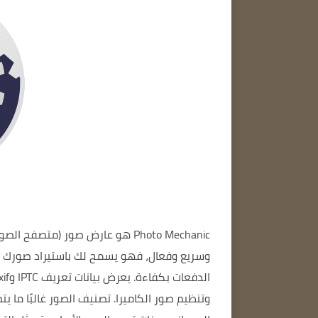
Photo Mechanic
هو عارض صور (متصفح الصور) يفتح ملفات RAW، ويحرر الصور، 
وسريع وفعال،
فهو يسمح لك باستيراد صورك و
الدفعات بكفاءة.
يعرض بيانات تعريف IPTC وExif ويساعد على تسريع عملية النسخ.
وتنظيم صور الكاميرا.
تصنيف الصور