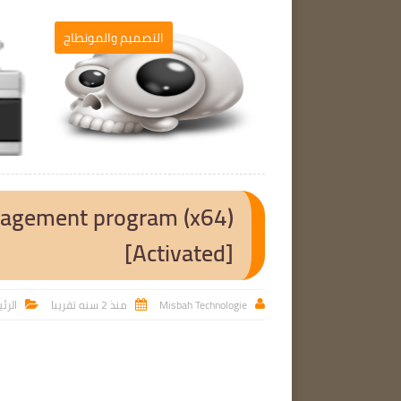
برامج الحاسوب
التصميم والمونطاج

nagement program (x64)
[Activated]
Misbah Technologie
منذ 2 سنه تقريبا
الرئ


