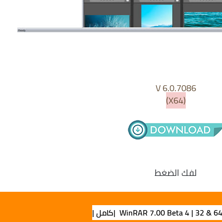
V 6.0.7086
(X64)
لفك الضغط
WinRAR 7.00 Beta 4 | 32 & 6 |كامل |