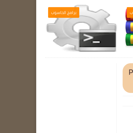
ب
برامج الحاسوب

P