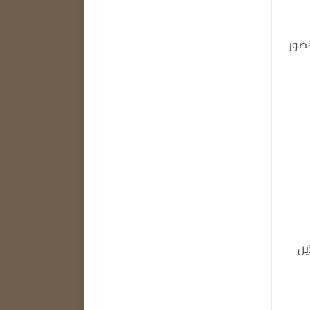
لصور
ين