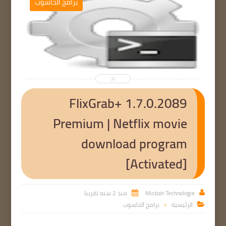
ج
برامج الحاسوب


FlixGrab+ 1.7.0.2089
Premium | Netflix movie
download program
[Activated]
Misbah Technologie
منذ 2 سنه تقريبا


الرئيسية
برامج الحاسوب

>