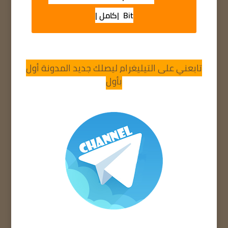
Bit |كامل |
تابعني على التيليغرام ليصلك جديد المدونة أول
بأول