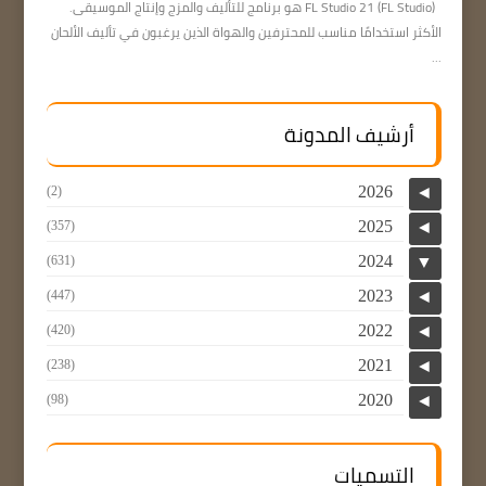
FL Studio 21 (FL Studio) هو برنامج للتأليف والمزج وإنتاج الموسيقى.
الأكثر استخدامًا مناسب للمحترفين والهواة الذين يرغبون في تأليف الألحان
...
أرشيف المدونة
2026
(2)
◄
2025
(357)
◄
2024
(631)
▼
2023
(447)
◄
2022
(420)
◄
2021
(238)
◄
2020
(98)
◄
التسميات