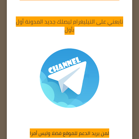
تابعني على التيليغرام ليصلك جديد المدونة أول
بأول
لمن يريد الدعم للموقع فضلا وليس أمرا