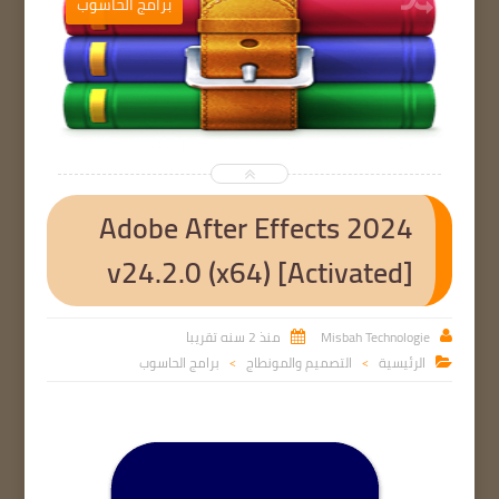
ب
برامج الحاسوب


Adobe After Effects 2024
v24.2.0 (x64) [Activated]
Misbah Technologie
منذ 2 سنه تقريبا


الرئيسية
التصميم والمونطاج
برامج الحاسوب

>
>