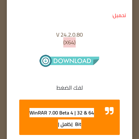
تحميل:
V 24.2.0.80
(X64)
لفك الضغط
WinRAR 7.00 Beta 4 | 32 & 64
Bit |كامل |