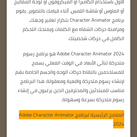
الأول باستخدام الكاميرا أو الميكروفون أو لوحة المفاتيح
أو الماوس أو شاشة اللمس.
أثناء قيامك بالتصوير، يقوم
برنامج Character Animator بتكرار تعابير وجهك،
ومزامنة حركات الشفاه مع الكلمات ويمنحك التحكم
الكامل في حركات شخصيتك.
Adobe Character Animator 2024 هو برنامج رسوم
متحركة ثنائي الأبعاد في الوقت الفعلي يسمح
للمستخدمين بالتقاط حركات الوجه والجسم الخاصة بهم
لإنشاء رسوم متحركة واقعية ومعقولة.
هذا البرنامج
مناسب للمبتدئين والمحترفين الذين يرغبون في إنشاء
رسوم متحركة بسرعة وسهولة.
الملامح الرئيسية لبرنامج Adobe Character Animator
2024