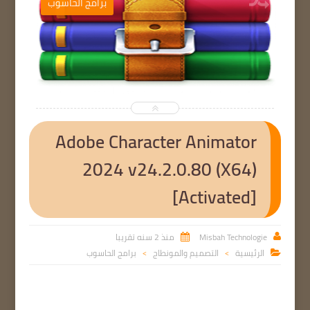
ب
برامج الحاسوب


Adobe Character Animator
2024 v24.2.0.80 (X64)
[Activated]
Misbah Technologie
منذ 2 سنه تقريبا


الرئيسية
التصميم والمونطاج
برامج الحاسوب

>
>