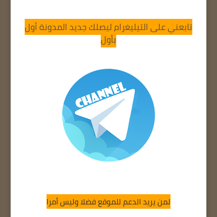
تابعني على التيليغرام ليصلك جديد المدونة أول
بأول
لمن يريد الدعم للموقع فضلا وليس أمرا