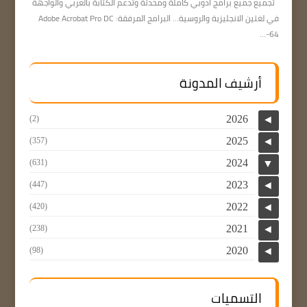
تجميع جميع برامج ادوبي كاملة ومحدثة وتدعم الكتابة بالعربي والواجهة
في لغتين الانجليزية والروسية… البرامج المرفقة: Adobe Acrobat Pro DC
64-...
أرشيف المدونة
2026
(2)
◄
2025
(357)
◄
2024
(631)
▼
2023
(447)
◄
2022
(420)
◄
2021
(238)
◄
2020
(98)
◄
التسميات