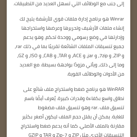
إلى جنب مع الوظائف التي تسهل العديد من التطبيقات.
Winrar
هو برنامج إدارة ملفات قوي للأرشفة يتيح لك
إنشاء ملفات الأرشيف وتحريرها وعرضها واستخراجها
وإدارتها في وضع رسومي ووحدة تحكم.
وهو يدعم
جميع تنسيقات الملفات الشائعة تقريبًا بما في ذلك rar،
و ZIP، و 7zip، و jar، و ACE، و TAR، و CAB، و ISO، و GZ،
وما إلى ذلك، ويأتي مزودًا بواجهة بسيطة.
مع العديد
من الأدوات والوظائف القوية.
WinRAR هو برنامج ضغط واستخراج ملف شائع على
نطاق واسع بكفاءة وقدرات كبيرة.
يُعرف أيضًا باسم
تنسيق ملف .rar وهو تنسيق ملف مضغوط
للغاية.
يمكن أن يقلل حجم الملف ليكون أصغر بكثير
مقارنة بالملف الأصلي.
كما أنه يدعم ضغط واستخراج
التنسيقات الأخرى مثل ZIP و 7-Zip و TAR و GZIP