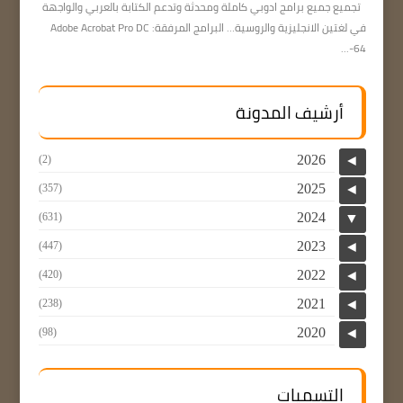
تجميع جميع برامج ادوبي كاملة ومحدثة وتدعم الكتابة بالعربي والواجهة
في لغتين الانجليزية والروسية… البرامج المرفقة: Adobe Acrobat Pro DC
64-...
أرشيف المدونة
2026
(2)
◄
2025
(357)
◄
2024
(631)
▼
2023
(447)
◄
2022
(420)
◄
2021
(238)
◄
2020
(98)
◄
التسميات