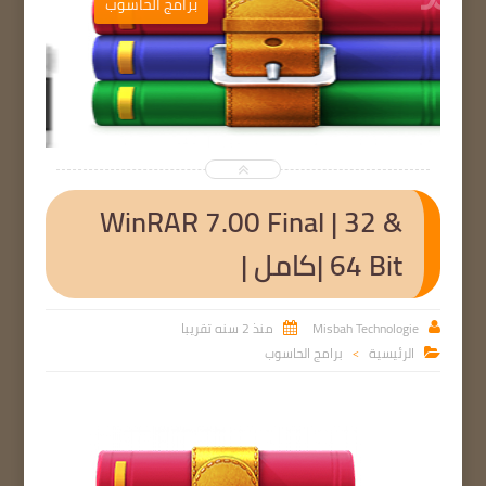
ب
برامج الحاسوب


WinRAR 7.00 Final | 32 &
64 Bit |كامل |
Misbah Technologie
منذ 2 سنه تقريبا


الرئيسية
برامج الحاسوب

>