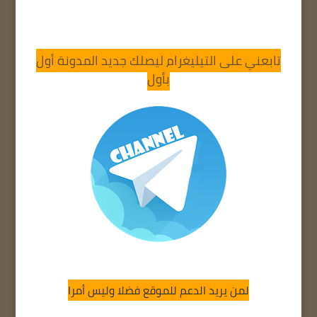
تابعني على التيليغرام ليصلك جديد المدونة أول
بأول
لمن يريد الدعم للموقع فضلا وليس أمرا