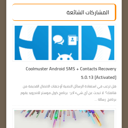
المشاركات الشائعة
Coolmuster Android SMS + Contacts Recovery
5.0.13 [Activated]
هل ترغب في استعادة الرسائل النصية أو جهات الاتصال القديمة من
هاتفك؟ لا تبحث عن أي شيء آخر؛ برنامج كول موستر للاندرويد يقوم
برنامج رسالة ...