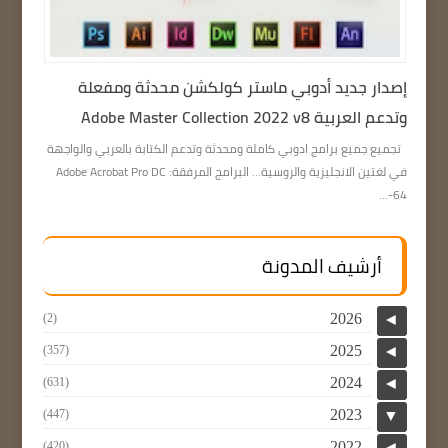
إصدار جديد أدوبي ماستر كولكشن محدثة ومفعلة
وتدعم العربية Adobe Master Collection 2022 v8
تجميع جميع برامج ادوبي كاملة ومحدثة وتدعم الكتابة بالعربي والواجهة
في لغتين الانجليزية والروسية… البرامج المرفقة: Adobe Acrobat Pro DC
64-...
أرشيف المدونة
2026
(2)
◄
2025
(357)
◄
2024
(631)
◄
2023
(447)
▼
2022
(420)
◄