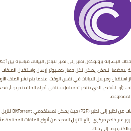
حدات البت.
إنه بروتوكول نظير إلى نظير لتبادل البيانات مباشرة بين أجه
يمكن لكل جهاز كمبيوتر إرسال واستقبال الملفات
 استقبال ومرسل للبيانات في نفس الوقت.
عندما يتم نشر الملف الأو
لف.
(أو الشخص الذي ينتظر تحميله) سيتلقى أجزاء الملف تدريجياً، قط
المقطوعة.
BitTorrent هو نوع من تطبيقات مشاركة الملفات من نظير إلى نظير (P2P) حيث يمكن لمستخدمي BitTorrent تنزيل
رور عبر خادم مركزي.
رائع لتنزيل العديد من أنواع الملفات المختلفة مث
والكتب وما إلى ذلك.