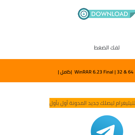
لفك الضغط
WinRAR 6.23 Final | 32 & 64 |كامل |
تيليغرام ليصلك جديد المدونة أول بأول