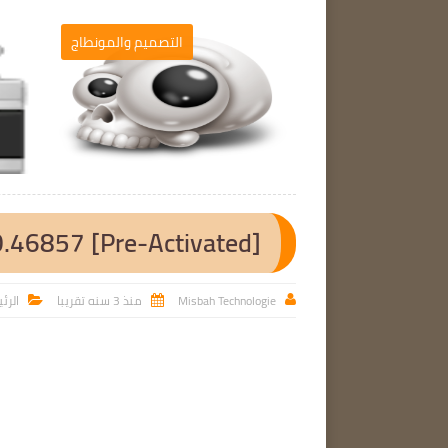
برامج الحاسوب
التصميم والمونطاج

0.46857 [Pre-Activated]
Misbah Technologie
منذ 3 سنه تقريبا
الرئ


