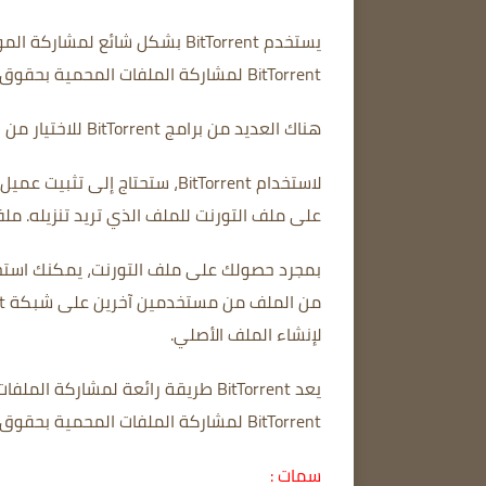
يستخدم BitTorrent بشكل شائع لمشاركة الموسيقى والأفلام والألعاب والبرامج المجانية.
BitTorrent لمشاركة الملفات المحمية بحقوق الطبع والنشر.
هناك العديد من برامج BitTorrent للاختيار من بينها.
لاستخدام BitTorrent، ستحتاج إلى تثبيت عميل BitTorrent على جهاز الكمبيوتر الخاص بك.
على ملف التورنت للملف الذي تريد تنزيله.
ملف
بمجرد حصولك على ملف التورنت، يمكنك استخدام عميل BitTorrent لب
لإنشاء الملف الأصلي.
يعد BitTorrent طريقة رائعة لمشاركة الملفات الكبيرة مع الآخرين.
BitTorrent لمشاركة الملفات المحمية بحقوق النشر.
سمات :