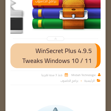
ب
برامج الحاسوب


WinSecret Plus 4.9.5
Tweaks Windows 10 / 11
Misbah Technologie
منذ 3 سنه تقريبا


الرئيسية
برامج الحاسوب

>