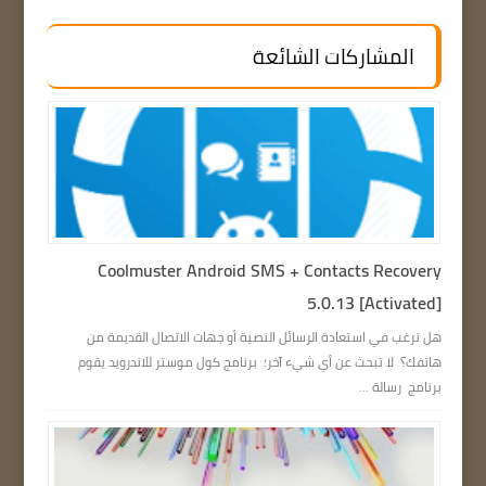
المشاركات الشائعة
Coolmuster Android SMS + Contacts Recovery
5.0.13 [Activated]
هل ترغب في استعادة الرسائل النصية أو جهات الاتصال القديمة من
هاتفك؟ لا تبحث عن أي شيء آخر؛ برنامج كول موستر للاندرويد يقوم
برنامج رسالة ...