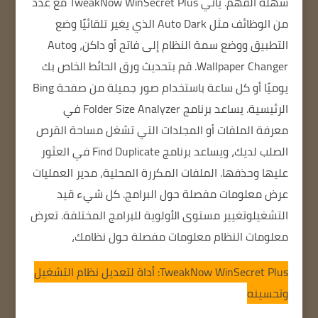
سهلة الفهم.
يأتي TweakNow WinSecret Plus مع عدد
من الوظائف مثل Auto Dark الذي يغير تلقائيًا وضع
التطبيق ووضع سمة النظام إلى فاتح أو داكن، وAuto
Wallpaper Changer.
قم بتحديث ورق الحائط الخاص بك
يوميًا أو كل ساعة باستخدام صور جميلة من صفحة Bing
الرئيسية.
يساعد برنامج Folder Size Analyzer في
معرفة الملفات أو المجلدات التي تشغل مساحة القرص
الصلب لديك، ويساعد برنامج Find Duplicate في العثور
عليها وحذفها.
الملفات المكررة المحلية، مدير العمليات
عرض معلومات مفصلة حول البرامج.
كل شيء قيد
التشغيل
وتغيير مستوى الأولوية للبرامج المختلفة.
تعرض
معلومات النظام معلومات مفصلة حول نظامك،
TweakNow WinSecret Plus: أداة لتعديل نظام التشغيل
وتحسينه