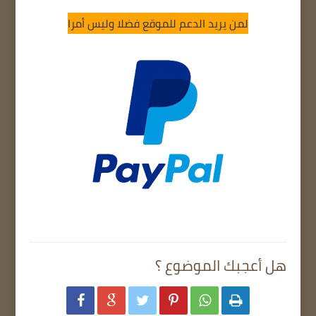
لمن يريد الدعم للموقع فضلا وليس أمرا
هل أعجبك الموضوع ؟





