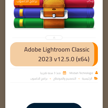
ب
برامج الحاسوب


Adobe Lightroom Classic
2023 v12.5.0 (x64)
Misbah Technologie
منذ 3 سنه تقريبا


الرئيسية
التصميم والمونطاج
برامج الحاسوب

>
>