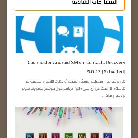
المشاركات الشائعة
Coolmuster Android SMS + Contacts Recovery
5.0.13 [Activated]
هل ترغب في استعادة الرسائل النصية أو جهات الاتصال القديمة من
هاتفك؟ لا تبحث عن أي شيء آخر؛ برنامج كول موستر للاندرويد يقوم
برنامج رسالة ...