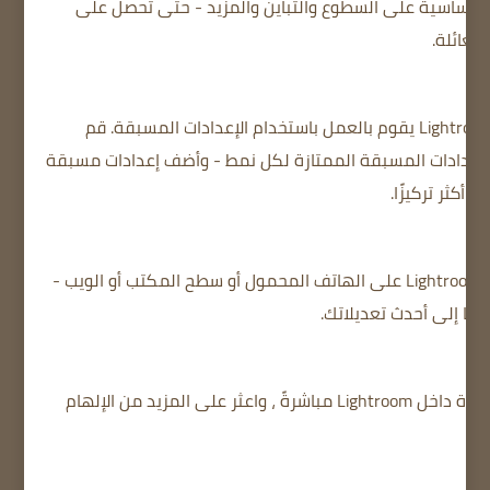
ك Lightroom إجراء تعديلات أساسية على السطوع والتباين والمزيد - حتى تحصل على
لعائلة.
قم
الإعدادات المسبقة الممتازة لكل نمط - وأضف إعدادات مسبقة
أكثر تركيزًا.
يمكنك المتابعة من حيث توقفت باستخدام Lightroom على الهاتف المحمول أو سطح المكتب أو الويب -
مًا إلى أحدث تعديلاتك.
جرب البرامج التعليمية التفصيلية خطوة بخطوة داخل Lightroom مباشرةً ، واعثر على المزيد من الإلهام