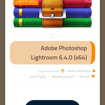
ب
برامج الحاسوب


Adobe Photoshop
Lightroom 6.4.0 (x64)
Misbah Technologie
منذ 3 سنه تقريبا


الرئيسية
التصميم والمونطاج
برامج الحاسوب

>
>