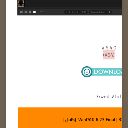
V 6.4.0
(X64)
لفك الضغط
WinRAR 6.23 Final | 32 |كامل |