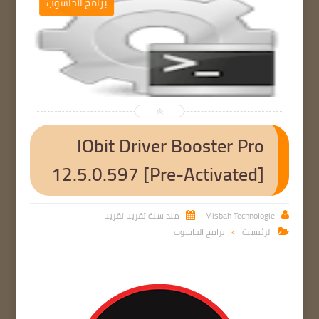
برامج الحاسوب


IObit Driver Booster Pro
12.5.0.597 [Pre-Activated]
Misbah Technologie
منذ سنة تقريبا تقريبا


الرئيسية
برامج الحاسوب

>