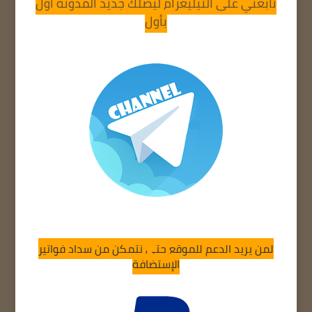
تابعني على التيليغرام ليصلك جديد المدونة أول
بأول
لمن يريد الدعم للموقع حتى نتمكن من سداد فواتير
الإستضافة