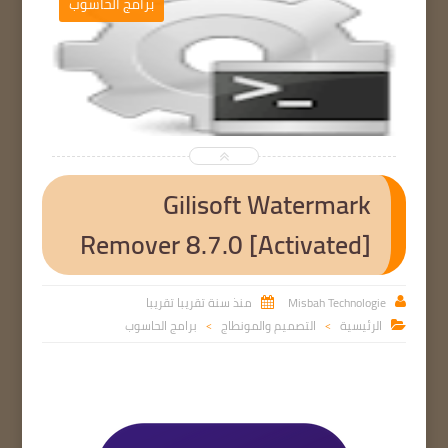
برامج الحاسوب


Gilisoft Watermark
Remover 8.7.0 [Activated]
Misbah Technologie
منذ سنة تقريبا تقريبا


الرئيسية
التصميم والمونطاج
برامج الحاسوب

>
>