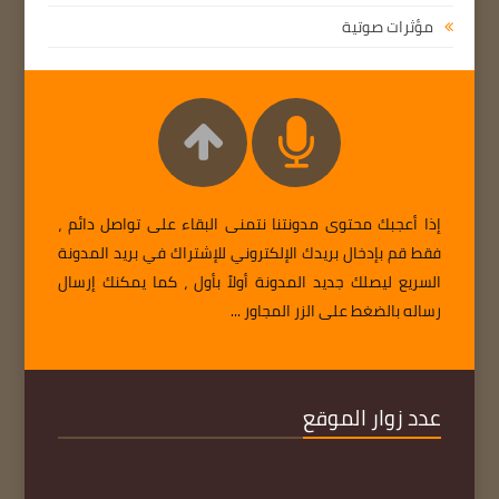
مؤثرات صوتية
إذا أعجبك محتوى مدونتنا نتمنى البقاء على تواصل دائم ،
فقط قم بإدخال بريدك الإلكتروني للإشتراك في بريد المدونة
السريع ليصلك جديد المدونة أولاً بأول ، كما يمكنك إرسال
رساله بالضغط على الزر المجاور ...
عدد زوار الموقع