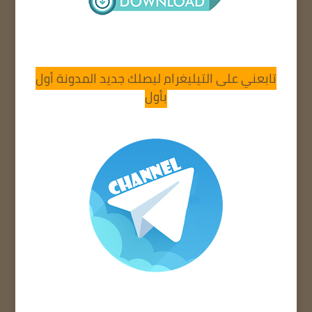
تابعني على التيليغرام ليصلك جديد المدونة أول
بأول