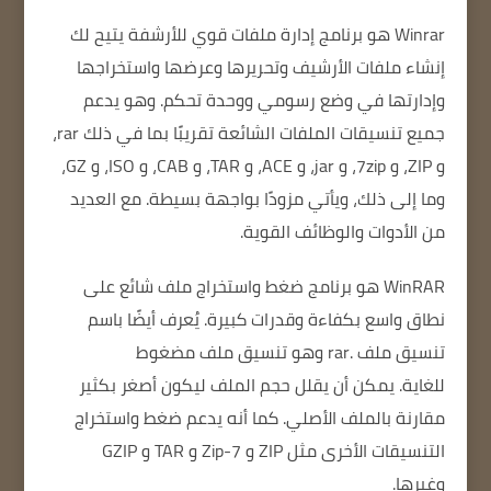
Winrar
هو برنامج إدارة ملفات قوي للأرشفة يتيح لك
إنشاء ملفات الأرشيف وتحريرها وعرضها واستخراجها
وإدارتها في وضع رسومي ووحدة تحكم.
وهو يدعم
جميع تنسيقات الملفات الشائعة تقريبًا بما في ذلك rar،
و ZIP، و 7zip، و jar، و ACE، و TAR، و CAB، و ISO، و GZ،
وما إلى ذلك، ويأتي مزودًا بواجهة بسيطة.
مع العديد
من الأدوات والوظائف القوية.
WinRAR هو برنامج ضغط واستخراج ملف شائع على
نطاق واسع بكفاءة وقدرات كبيرة.
يُعرف أيضًا باسم
تنسيق ملف .rar وهو تنسيق ملف مضغوط
للغاية.
يمكن أن يقلل حجم الملف ليكون أصغر بكثير
مقارنة بالملف الأصلي.
كما أنه يدعم ضغط واستخراج
التنسيقات الأخرى مثل ZIP و 7-Zip و TAR و GZIP
وغيرها.