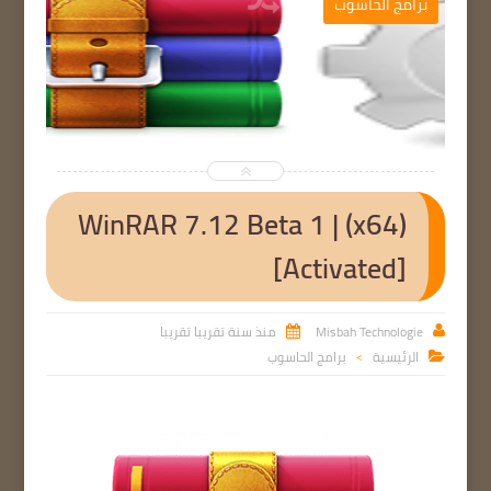
ج
برامج الحاسوب


WinRAR 7.12 Beta 1 | (x64)
[Activated]
Misbah Technologie
منذ سنة تقريبا تقريبا


الرئيسية
برامج الحاسوب

>