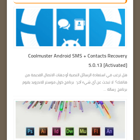
Coolmuster Android SMS + Contacts Recovery
5.0.13 [Activated]
هل ترغب في استعادة الرسائل النصية أو جهات الاتصال القديمة من
هاتفك؟ لا تبحث عن أي شيء آخر؛ برنامج كول موستر للاندرويد يقوم
برنامج رسالة ...