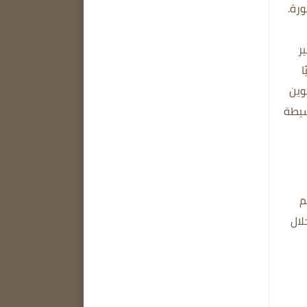
رة.
ر
Tapaz Phot بديهيًا
 يمكنك تكوين
سيطة
م
 من خلال