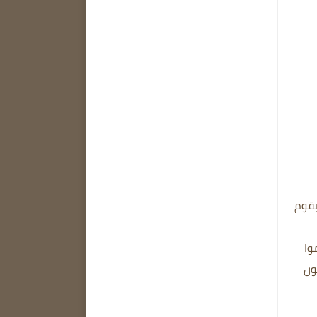
يقوم
وا
مكون