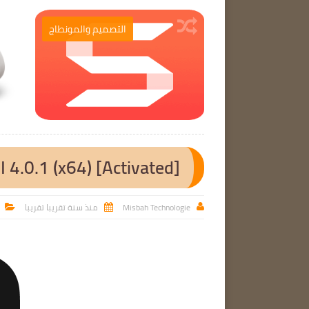
برامج الحاسوب
التصميم والمونطاج

 4.0.1 (x64) [Activated]
Misbah Technologie
منذ سنة تقريبا تقريبا


