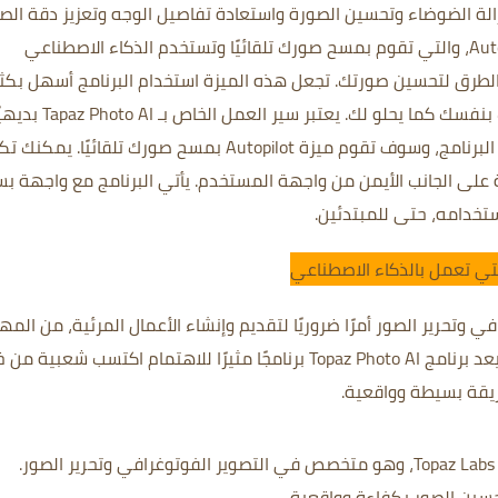
ة الضوضاء وتحسين الصورة واستعادة تفاصيل الوجه وتعزيز دقة الصو
كما أنه يحتوي على ميزة جديدة تسمى Autopilot، والتي تقوم بمسح صورك تلقائيًا وتستخدم الذكاء الاصطناعي
طرق لتحسين صورتك. تجعل هذه الميزة استخدام البرنامج أسهل بكثي
للمستخدمين الجدد. يمكنك تخصيص الإعدادات بنفسك كما يحلو لك. يعتبر سير العمل الخاص بـ o AI
للغاية. كل ما عليك فعله هو سحب صورك إلى البرنامج، وسوف تقوم ميزة Autopilot بمسح صورك تلقائيًا.
 على الجانب الأيمن من واجهة المستخدم. يأتي البرنامج مع واجهة ب
تخدامه، حتى للمبتدئين.
وتحرير الصور أمرًا ضروريًا لتقديم وإنشاء الأعمال المرئية، من المه
استخدام برنامج قوي لتحرير الصور وتحسينها. يعد برنامج Topaz Photo AI برنامجًا مثيرًا للاهتمام اكتسب شعبية
ريقة بسيطة وواقعية.
Topaz Photo AI هو برنامج تم تطويره بواسطة Topaz Labs، وهو متخصص في التصوير الفوتوغرافي وتحرير الصور.
حسين الصور بكفاءة وواقعية.