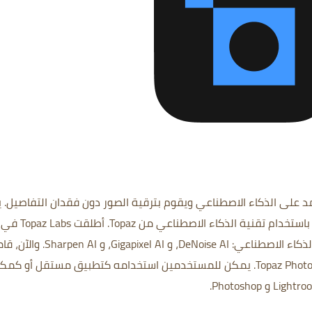
د على الذكاء الاصطناعي ويقوم بترقية الصور دون فقدان التفاصيل. 
بتحسين الصور وإزالة الضوضاء وتحسين دقتها باستخدام تقنية الذكاء الاصطناعي من Topaz. أطلقت Topaz Labs في
لذكاء الاصطناعي:
DeNoise AI
، و
Gigapixel AI
، و
Sharpen AI.
والآن، قام
بدمج كل هذه التطبيقات في تطبيق واحد: Topaz Photo AI. يمكن للمستخدمين استخدامه كتطبيق مستقل أو ك
Lightro
و
Photoshop.