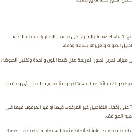
يتمتع Topaz Photo AI بالقدرة على تحسين الصور باستخدام الذكاء
صيل الصورة وتعزيزها بسرعة ودقة.
 ميزات تحرير الصور المريحة مثل ضبط اللون والحدة وتقليل الضوضاء،
بط صورك تلقائيًا، مما يجعلها تبدو مثالية وجميلة في أي وقت من
يساعدك Topaz Photo AI على إخفاء التفاصيل غير المرغوب فيها أو غير المرغوب فيها في
يع المواقف.
الميزة تخصيص وإنشاء أنماط مثيرة للاهتمام وإبداعية في صورك.