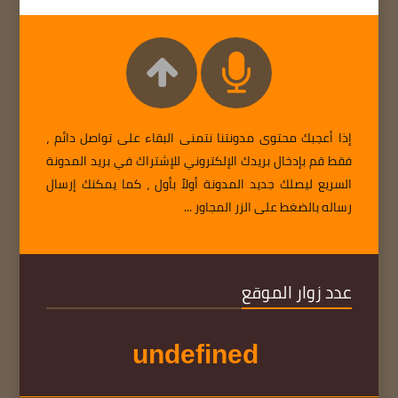
إذا أعجبك محتوى مدونتنا نتمنى البقاء على تواصل دائم ،
فقط قم بإدخال بريدك الإلكتروني للإشتراك في بريد المدونة
السريع ليصلك جديد المدونة أولاً بأول ، كما يمكنك إرسال
رساله بالضغط على الزر المجاور ...
عدد زوار الموقع
u
n
d
e
f
i
n
e
d