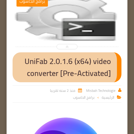
برامج الحاسوب


UniFab 2.0.1.6 (x64) video
converter [Pre-Activated]
Misbah Technologie
منذ 2 سنه تقريبا


الرئيسية
برامج الحاسوب

>