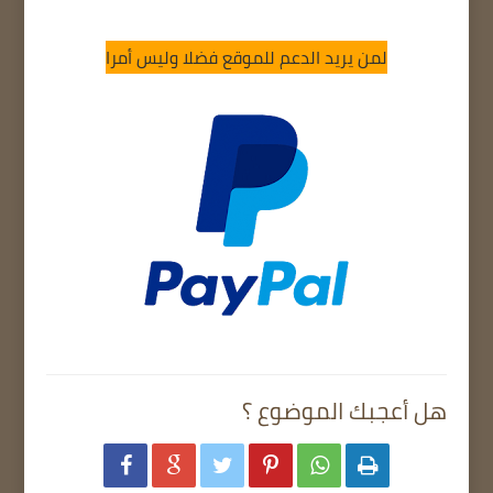
لمن يريد الدعم للموقع فضلا وليس أمرا
هل أعجبك الموضوع ؟





