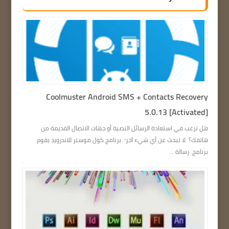
Coolmuster Android SMS + Contacts Recovery
5.0.13 [Activated]
هل ترغب في استعادة الرسائل النصية أو جهات الاتصال القديمة من
هاتفك؟ لا تبحث عن أي شيء آخر؛ برنامج كول موستر للاندرويد يقوم
برنامج رسالة ...