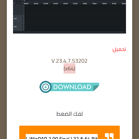
تحميل:
V 23.4.7.53202
(x64)
لفك الضغط
WinRAR 7.00 Final | 32 & 64 Bit |