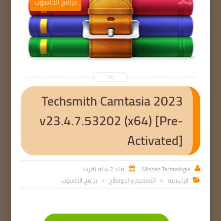
ب
برامج الحاسوب


Techsmith Camtasia 2023
v23.4.7.53202 (x64) [Pre-
Activated]
Misbah Technologie
منذ 2 سنه تقريبا


الرئيسية
التصميم والمونطاج
برامج الحاسوب

>
>