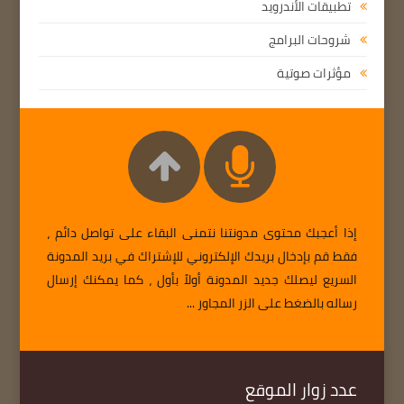
تطبيقات الأندرويد
شروحات البرامج
مؤثرات صوتية
إذا أعجبك محتوى مدونتنا نتمنى البقاء على تواصل دائم ،
فقط قم بإدخال بريدك الإلكتروني للإشتراك في بريد المدونة
السريع ليصلك جديد المدونة أولاً بأول ، كما يمكنك إرسال
رساله بالضغط على الزر المجاور ...
عدد زوار الموقع