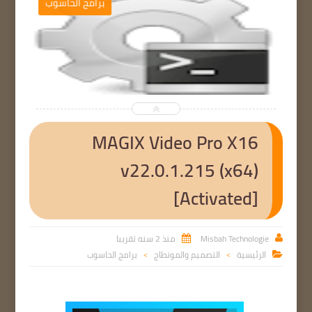
برامج الحاسوب


MAGIX Video Pro X16
v22.0.1.215 (x64)
[Activated]
Misbah Technologie
منذ 2 سنه تقريبا


الرئيسية
التصميم والمونطاج
برامج الحاسوب

>
>