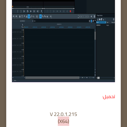
تحميل:
V 22.0.1.215
(X64)