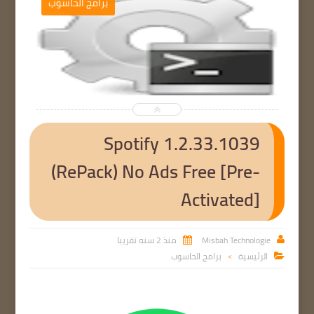
ج الحاسوب
برامج الحاسوب


Spotify 1.2.33.1039
(RePack) No Ads Free [Pre-
Activated]
Misbah Technologie
منذ 2 سنه تقريبا


الرئيسية
برامج الحاسوب

>