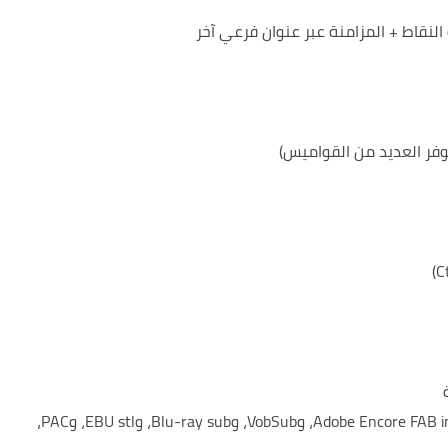
النقاط + المزامنة عبر عنوان فرعي آخر
تصدير إلى صور PNG (+bdn xml)، وAdobe Encore FAB image script، وVobSub، وBlu-ray sub، وEBU stl، وPAC،