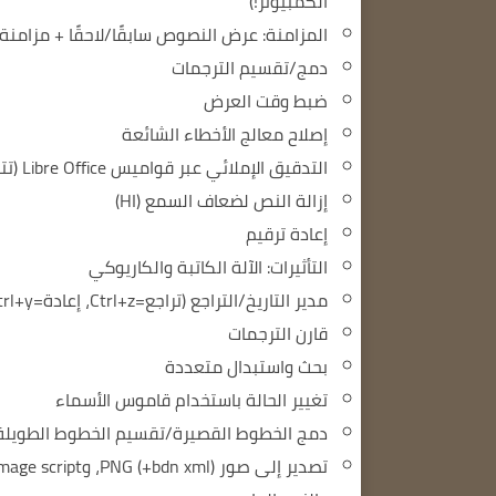
الكمبيوتر!)
المزامنة: عرض النصوص سابقًا/لاحقًا + مزامنة 
دمج/تقسيم الترجمات
ضبط وقت العرض
إصلاح معالج الأخطاء الشائعة
التدقيق الإملائي عبر قواميس Libre Office (تتوفر العديد من القواميس)
إزالة النص لضعاف السمع (HI)
إعادة ترقيم
التأثيرات: الآلة الكاتبة والكاريوكي
مدير التاريخ/التراجع (تراجع=Ctrl+z، إعادة=Ctrl+y)
قارن الترجمات
بحث واستبدال متعددة
تغيير الحالة باستخدام قاموس الأسماء
دمج الخطوط القصيرة/تقسيم الخطوط الطويلة