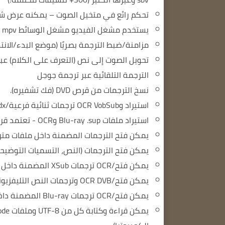
تحكم رائع في متخيل الصوت – يمكنه عرض ش
يستخدم مشغل الفيديو مشغل الوسائط mpv أو DirectShow أو VLC
مزامنة/ضبط الترجمة بصريًا (موضع البدء/الانت
تحويل الصوت إلى نص (التعرف على الكلام) عبر Whisper أو sk/Kaldi
الترجمة التلقائية عبر ترجمة جوجل
نسخ الترجمات من قرص DVD (فك تشفيره).
استيراد وOCR VobSub ترجمات ثنائية فرعية/idx
استيراد ملفات Blu-ray .sup وOCR - تعتمد قراءة bd up على كود Java من BDSup2Sub بواسطة 0xdeadbeef)
يمكن فتح الترجمات المضمنة داخل ملفات مت
يمكن فتح الترجمات (النص، التسميات التوضيحية المغلقة، VobSub) المضمنة
يمكن فتح/OCR ترجمات XSub المضمنة داخل ملفات divx/avi
يمكن فتح/OCR DVB وترجمات النص التليفزيوني المضمنة داخل ملفات .ts/.m2ts (نقل النقل)
يمكن فتح/OCR ترجمات Blu-ray المضمنة داخل ملفات .m2ts (نقل النقل).