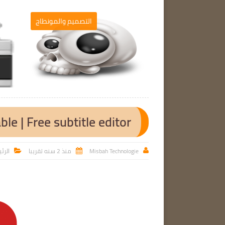
مج الحاسوب
التصميم والمونطاج

ble | Free subtitle editor
Misbah Technologie
منذ 2 سنه تقريبا
الرئ


