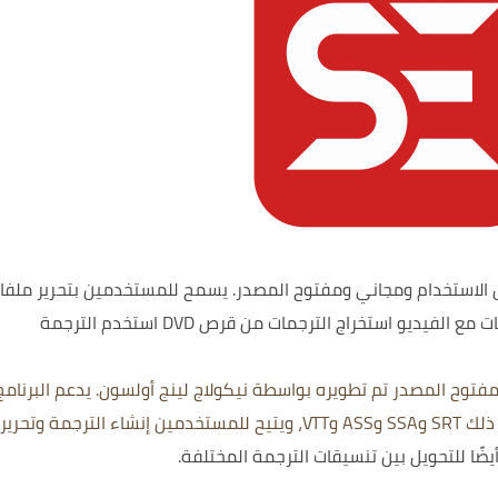
الاستخدام ومجاني ومفتوح المصدر.
يسمح للمستخدمين بتحرير ملفا
ات مع الفيديو
استخراج الترجمات من قرص DVD
استخدم الترجمة
 مجاني ومفتوح المصدر تم تطويره بواسطة نيكولاج لينج أولسون. يدعم البرنامج
العديد من تنسيقات الترجمة الشائعة، بما في ذلك SRT وSSA وASS وVTT، ويتيح للمستخدمين إنشاء الترجمة وتح
ًا للتحويل بين تنسيقات الترجمة المختلفة.