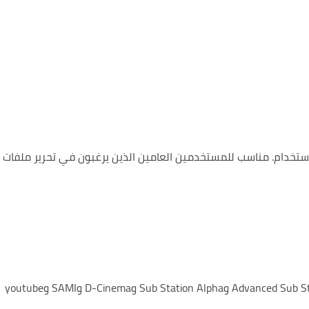
مناسب للمستخدمين العامين الذين يرغبون في تحرير ملفات
التحويل بين SubRib وMicroDVD وAdvanced Sub Station Alpha وSub Station Alpha وD-Cinema وSAMI وyoutube