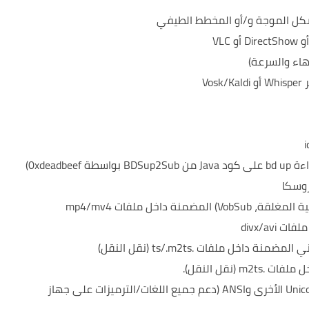
كل الموجة و/أو المخطط الطيفي
هاء والسرعة)
Vo
روسكا
 داخل ملفات mp4/mv4
يمكن قراءة وكتابة كل من UTF-8 وملفات Unicode الأخرى وANSI (دعم جميع اللغات/الترميزات على جهاز