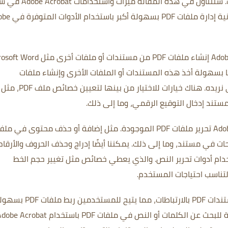
.
سنتناول في هذه المقالة ميزات واستخداما
إنشاء ملفات PDF وتحريرها، بالإضافة إلى إمكانية إدارة
يتضمن إنشاء ملفات PDF باستخدام Adobe Acrobat إنشاء ملفات PDF من مستندات أو مل
 بسهولة أخذ هذه المستندات أو الملفات الأخرى وإنشاء ملفات
هناك خيارات للاختيار من بينها لتعيين خصائص ملف PDF، مثل
مستند
إدخال التوقيع الرقمي، وما إلى ذلك.
مثل إضافة أو حذف محتوى في ملف
ت في مستند، وما إلى ذلك. يمكننا أيضًا إدراج وحذف الحروف والأرقا
والذي يعطي خصائص مثل
تغيير حجم الخط
تناسب احتياجات المستخدم.
يحتوي Adobe Acrobat أيضًا على ميزة ربط مستندات PDF بالارتباطات، مما يتيح للمستخدمين ر
هناك أيضًا أداة للبحث عن الكلمات أو النص في ملفات PDF باستخدام  Acrobat