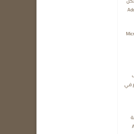
ت Adobe Acrobat في شكل
 ملفات PDF بسهولة أكبر باستخدام الأدوات المتوفرة في Adobe
فات أخرى مثل Microsoft Word
م في
بط ملفات PDF بسهولة
Adobe