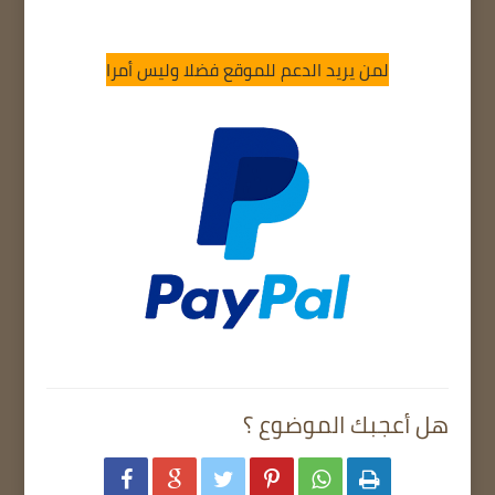
لمن يريد الدعم للموقع فضلا وليس أمرا
هل أعجبك الموضوع ؟





