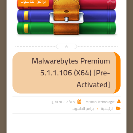
ب
برامج الحاسوب


Malwarebytes Premium
5.1.1.106 (X64) [Pre-
Activated]
Misbah Technologie
منذ 2 سنه تقريبا


الرئيسية
برامج الحاسوب

>