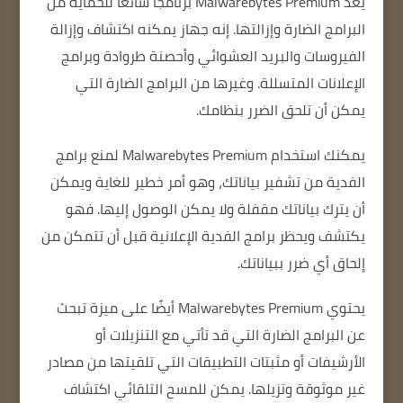
يعد Malwarebytes Premium برنامجًا شائعًا للحماية من
البرامج الضارة وإزالتها.
إنه جهاز يمكنه اكتشاف وإزالة
الفيروسات والبريد العشوائي وأحصنة طروادة وبرامج
الإعلانات المتسللة.
وغيرها من البرامج الضارة التي
يمكن أن تلحق الضرر بنظامك.
يمكنك استخدام Malwarebytes Premium لمنع برامج
الفدية من تشفير بياناتك، وهو أمر خطير للغاية ويمكن
أن يترك بياناتك مقفلة ولا يمكن الوصول إليها.
فهو
يكتشف ويحظر برامج الفدية الإعلانية قبل أن تتمكن من
إلحاق أي ضرر ببياناتك.
يحتوي Malwarebytes Premium أيضًا على ميزة تبحث
عن البرامج الضارة التي قد تأتي مع التنزيلات أو
الأرشيفات أو مثبتات التطبيقات التي تلقيتها من مصادر
غير موثوقة وتزيلها.
يمكن للمسح التلقائي اكتشاف