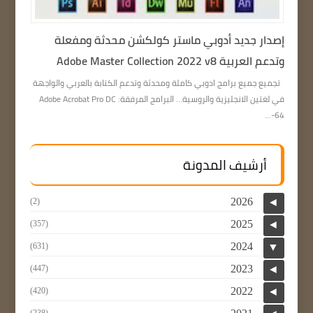
إصدار جديد أدوبي ماستر كولكشن محدثة ومفعلة
وتدعم العربية Adobe Master Collection 2022 v8
تجميع جميع برامج ادوبي كاملة ومحدثة وتدعم الكتابة بالعربي والواجهة
في لغتين الانجليزية والروسية… البرامج المرفقة: Adobe Acrobat Pro DC
64-...
أرشيف المدونة
2026
(2)
◄
2025
(357)
◄
2024
(631)
▼
2023
(447)
◄
2022
(420)
◄
(238)