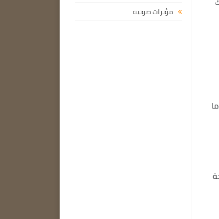
 USB أو محرك
مؤثرات صوتية
ما
 شريحة