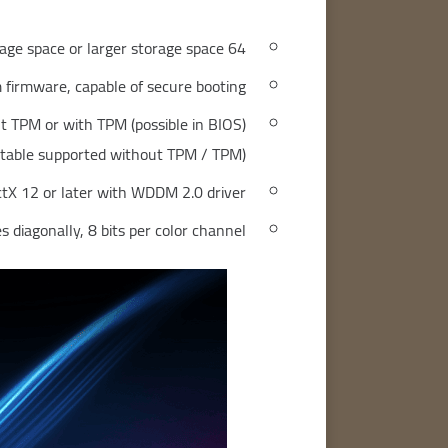
64 GB storage space or larger storage space
firmware, capable of secure booting.
 TPM or with TPM (possible in BIOS)
(WPE bootable or normal bootable supported without TPM / TPM)
ctX 12 or later with WDDM 2.0 driver.
s diagonally, 8 bits per color channel.