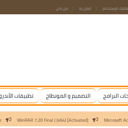
فاقيات الإستخدام
اتصل بنا
من نحن
ت البرامج
التصميم و المونطاج
تطبيقات الأندرو
indows / Office
WinRAR 7.20 Final | (x64) [Activated]