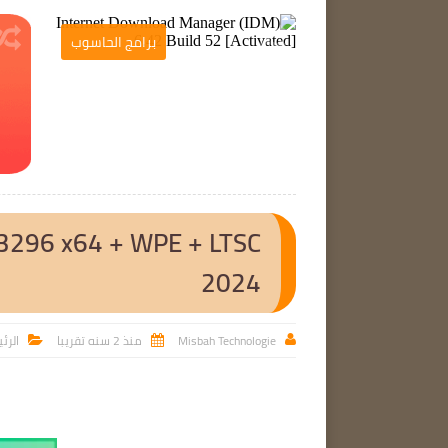
برامج الحاسوب
برامج الحاسوب

.3296 x64 + WPE + LTSC
2024
Misbah Technologie
منذ 2 سنه تقريبا
الرئ


