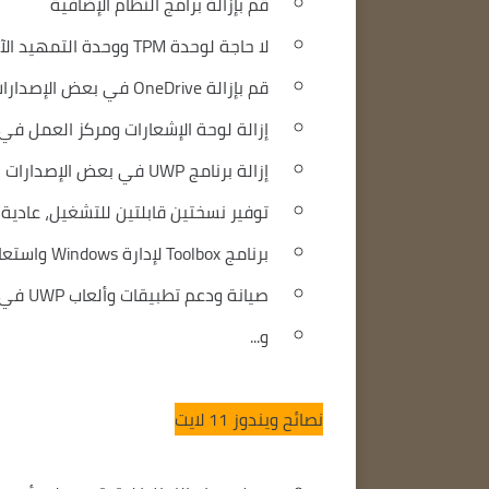
قم بإزالة برامج النظام الإضافية
لا حاجة لوحدة TPM ووحدة التمهيد الآمن في بعض الإصدارات
قم بإزالة OneDrive في بعض الإصدارات
إزالة لوحة الإشعارات ومركز العمل في
إزالة برنامج UWP في بعض الإصدارات
توفير نسختين قابلتين للتشغيل، عادية و
برنامج Toolbox لإدارة Windows واستعادة الميزات والبرامج أو تنشيطها
صيانة ودعم تطبيقات وألعاب UWP في بعض الإصدارات
و...
نصائح ويندوز 11 لايت