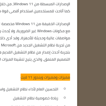
الإصدارات الم
كما أتاحت للمستخدمين استخدام أقصى قوة معا
الإصدارات الخ
مع مكونات Windows غير الضرورية، ولا يُحدث وجودها وغيابها فرقًا كبيرًا بالنسبة لهم!
مواصفات عالية وحديثة للأجهزة، وقد أدى ذلك
من تجربة نظام التشغيل الجديد من Microsoft بشكل جيد.
بتجربة أحدث إصدار من نظام التشغيل القديم ه
التصميم المنمق، والذي يتيح تنشيط الميزات ال
مميزات ومميزات ويندوز 11 لايت
التحسين العام لأداء نظام التشغيل واس
زيادة خصوصية نظام التشغيل