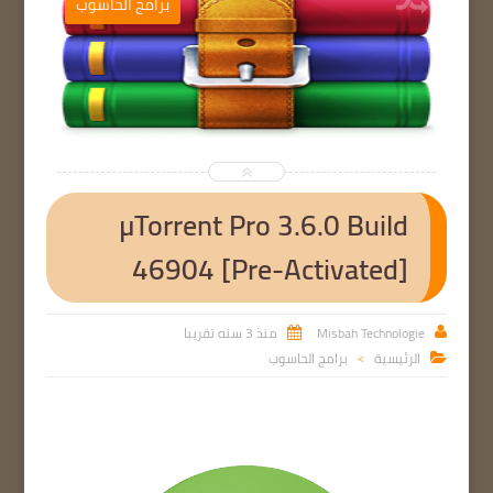
ب
برامج الحاسوب


µTorrent Pro 3.6.0 Build
46904 [Pre-Activated]
Misbah Technologie
منذ 3 سنه تقريبا


الرئيسية
برامج الحاسوب

>