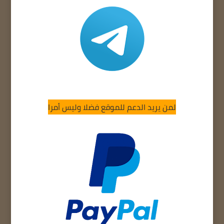
لمن يريد الدعم للموقع فضلا وليس أمرا