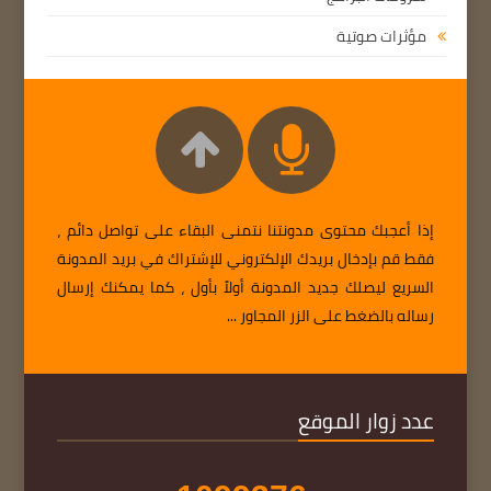
مؤثرات صوتية
إذا أعجبك محتوى مدونتنا نتمنى البقاء على تواصل دائم ،
فقط قم بإدخال بريدك الإلكتروني للإشتراك في بريد المدونة
السريع ليصلك جديد المدونة أولاً بأول ، كما يمكنك إرسال
رساله بالضغط على الزر المجاور ...
عدد زوار الموقع