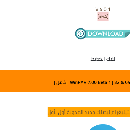
V 4.0.1
(x64)
لفك الضغط
WinRAR 7.00 Beta 1 | 32 & 6 |كامل |
تيليغرام ليصلك جديد المدونة أول بأول