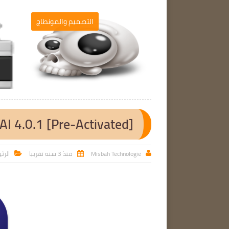
برامج الحاسوب
التصميم والمونطاج

AI 4.0.1 [Pre-Activated]
Misbah Technologie
منذ 3 سنه تقريبا
الرئ


