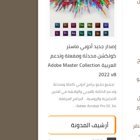
ل
إصدار جديد أدوبي ماستر
كولكشن محدثة ومفعلة وتدعم
ح
العربية Adobe Master Collection
2022 v8
يو
تجميع جميع برامج ادوبي كاملة ومحدثة
وتدعم الكتابة بالعربي والواجهة في لغتين
ل
الانجليزية والروسية… البرامج المرفقة:
ء صور
Adobe Acrobat Pro DC 64-...
أرشيف المدونة
نقر