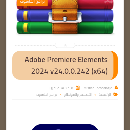
ب
برامج الحاسوب


Adobe Premiere Elements
2024 v24.0.0.242 (x64)
Misbah Technologie
منذ 3 سنه تقريبا


الرئيسية
التصميم والمونطاج
برامج الحاسوب

>
>