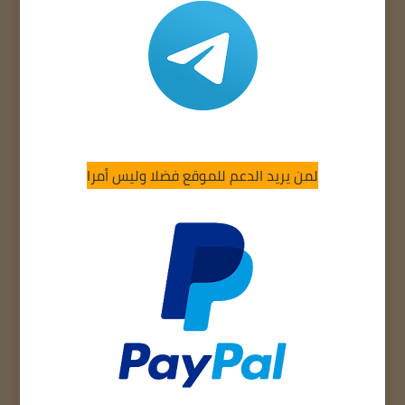
لمن يريد الدعم للموقع فضلا وليس أمرا