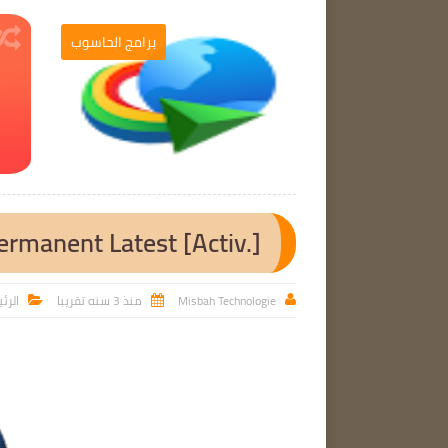
برامج الحاسوب
برامج الحاسوب

ermanent Latest [Activ.]
Misbah Technologie
منذ 3 سنه تقريبا
الرئ


