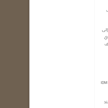
 إلى
ي
ف
بمجرد تنزيل برنامج IDM، يمكنك تثبيت برنامج IDM
ند