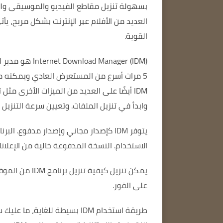
بسهولة تنزيل مقاطع الفيديو والموسيقى والأفلام م
العديد من الأفلام عبر الإنترنت بشكل مريح، ي
القوية.
Internet Download Manager (IDM) هو مدير التنزيل الأكثر شيوعًا في العالم.
5 مرات أسرع من المستعرض العادي ويمكنه متابعة التنزيل حتى إذا كان اتصال الإنترنت لديك غير متصل.
IDM أيضًا على العديد من الميزات الأخرى مثل تنزيل ملفات متعددة في نفس الوقت.
وابدأ في تنزيل الملفات.
وتعيين سرعة التنزيل و
يتوفر IDM كإصدار مجاني وإصدار مدفوع.
البرن
الاستخدام.
النسخة المدفوعة خالية من الإعلان
يمكن تنزيل كيفية تنزيل برنامج IDM من الموقع الرسمي لبرنامج IDM.
على الفور.
طريقة استخدام IDM بسيطة للغاية، ما عليك سوى النقر فوق الزر "تنزيل" على موقع الويب حيث تريد تنزيل الملف.