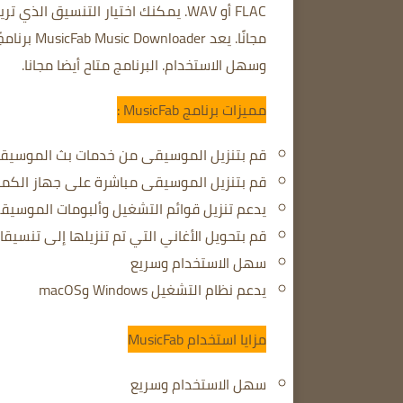
FLAC أو WAV.
يمكنك اختيار التنسيق الذي تري
مجانًا.
يعد MusicFab Music Downloader برنامجًا رائعًا لتنزيل الموسيقى من مواقع الموسيقى الشهيرة.
وسهل الاستخدام.
البرنامج متاح أيضا مجانا.
مميزات برنامج MusicFab :
قم بتنزيل الموسيقى من خدمات بث الموسيقى مثل Spotify وAmazon Music وApple Music وL
قم بتنزيل الموسيقى مباشرة على جهاز الكمبيوتر الخاص بك
يدعم تنزيل قوائم التشغيل وألبومات الموسيق
قم بتحويل الأغاني التي تم تنزيلها إلى تنسيقات مختلفة مثل MP3 وAC
سهل الاستخدام وسريع
يدعم نظام التشغيل Windows وmacOS
مزايا استخدام MusicFab
سهل الاستخدام وسريع