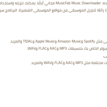
ده.
MusicFab Music Downloader مجاني أيضًا.
يمكنك تنزيله واستخدا
البرنامج سر
TIDA والمزيد.
 بتنسيقات MP3 وAAC وFLAC وWAV.
ى.
A وFLAC وWAV والمزيد.