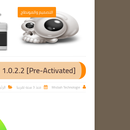
برامج الحاسوب
التصميم والمونطاج

1.0.2.2 [Pre-Activated]
Misbah Technologie
منذ 3 سنه تقريبا
الرئ


