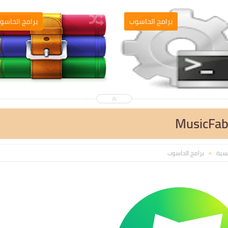
التصميم والمونطاج
برامج الحاسو
MusicFab 
يسية
برامج الحاسوب
>