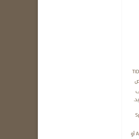
وسيقى مثل Spotify وAmazon Music وApple Music وTIDAL
ص
ى
رة مثل YouTube وSpotify
يتم حفظ الأغاني التي تم تنزيلها بتنسيق MP3 أو AAC أو