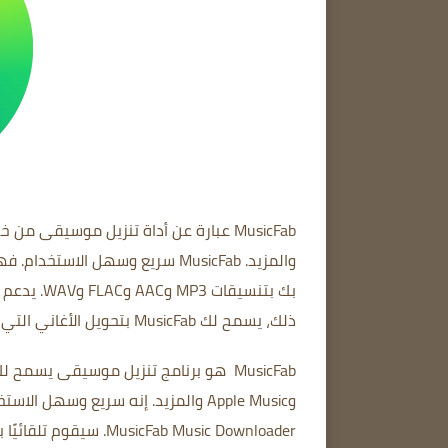
MusicFab
والمزيد.
MusicFab سريع وسهل الاستخدام.
فهو
بك بتنسيقات MP3 وAAC وFLAC وWAV.
يدعم MusicFab أيضًا تنزيل قوائم التشغيل وألبومات الموسيقى
ذلك، يسمح لك MusicFab بتحويل الأغاني التي تأتي تنزيلاتها بتنسيقات مختلفة مثل MP3 وAAC وFLAC وWAV والمزيد.
MusicFab
وApple Music والمزيد.
إنه سريع وسهل الاستخ
MusicFab Music Downloader.
سيقوم تلقائيًا ب